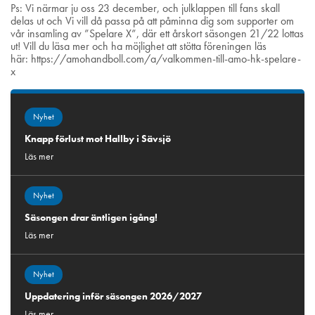
Ps: Vi närmar ju oss 23 december, och julklappen till fans skall
delas ut och
Vi vill då passa på att påminna dig som supporter om
vår insamling av ”Spelare X”, där ett årskort säsongen 21/22 lottas
ut! Vill du läsa mer och ha möjlighet att stötta föreningen läs
här:
https://amohandboll.com/a/valkommen-till-amo-hk-spelare-
x
Nyhet
Knapp förlust mot Hallby i Sävsjö
Läs mer
Nyhet
Säsongen drar äntligen igång!
Läs mer
Nyhet
Uppdatering inför säsongen 2026/2027
Läs mer