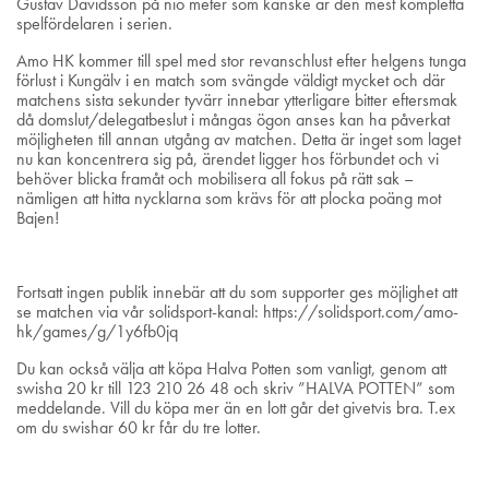
Gustav Davidsson på nio meter som kanske är den mest kompletta
spelfördelaren i serien.
Amo HK kommer till spel med stor revanschlust efter helgens tunga
förlust i Kungälv i en match som svängde väldigt mycket och där
matchens sista sekunder tyvärr innebar ytterligare bitter eftersmak
då domslut/delegatbeslut i mångas ögon anses kan ha påverkat
möjligheten till annan utgång av matchen. Detta är inget som laget
nu kan koncentrera sig på, ärendet ligger hos förbundet och vi
behöver blicka framåt och mobilisera all fokus på rätt sak –
nämligen att hitta nycklarna som krävs för att plocka poäng mot
Bajen!
Fortsatt ingen publik innebär att du som supporter ges möjlighet att
se matchen via vår solidsport-kanal:
https://solidsport.com/amo-
hk/games/g/1y6fb0jq
Du kan också välja att köpa Halva Potten som vanligt, genom att
swisha 20 kr till 123 210 26 48 och skriv ”HALVA POTTEN” som
meddelande. Vill du köpa mer än en lott går det givetvis bra. T.ex
om du swishar 60 kr får du tre lotter.