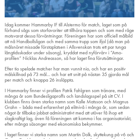
Idag kommer Hammarby IF till Alstermo för match, laget som på
förhand sågs som storfavoriter att tillhöra toppen och som med råge
motsvarat dessa förväntningar. Föreningen har som officiell målbild
att nå Handbollsligan och med samma trupp som ifjol (då man på
målsnöret missade förstaplatsen i Allsvenskan trots ett par tunga
långtidsskador under säsong), kryddat med nyförvärv i ”Amo-
profilen” Nicklas Andreasson, så har laget fina förutsättningar.
Efter tio spelade matcher har man vunnit nio, och har en positiv
målskillnad på 73 mål… och har ett snitt på nästan 35 gjorda mål
per match och knappa 26 insläppta.
I Hammarby finner vi profilen Patrik Fahlgren som tränare, med
många år som Bundesligaproffs och landslagsspel på sitt CV. I
klubben finns även starka namn som Kalle Matsson och Magnus
Grahn – båda med erfarenhet på elitnivå i många år, som sedan
något år tillbaka jobbat administrativt med att utöver få ihop ett
slagkraftigt lag, även få föreningen att komma i fas organisatoriskt,
efter många säsonger med ekonomiska bekymmer.
I laget finner vi starka namn som Martin Dolk, skyttekung på v6 och