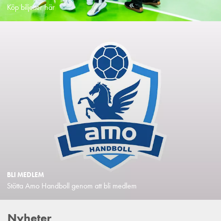
Köp biljetter här
BLI MEDLEM
Stötta Amo Handboll genom att bli medlem
Nyheter