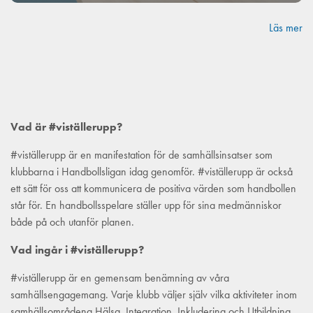
Läs mer
Vad är #viställerupp?
#viställerupp är en manifestation för de samhällsinsatser som
klubbarna i Handbollsligan idag genomför. #viställerupp är också
ett sätt för oss att kommunicera de positiva värden som handbollen
står för. En handbollsspelare ställer upp för sina medmänniskor
både på och utanför planen.
Vad ingår i #viställerupp?
#viställerupp är en gemensam benämning av våra
samhällsengagemang. Varje klubb väljer själv vilka aktiviteter inom
samhällsområdena Hälsa, Integration, Inkludering och Utbildning