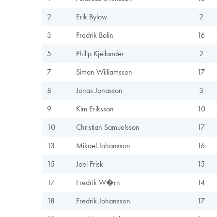
2
Erik Bylow
2
3
Fredrik Bolin
16
5
Philip Kjellander
2
7
Simon Williamsson
17
8
Jonas Jonasson
3
9
Kim Eriksson
10
10
Christian Samuelsson
17
13
Mikael Johansson
16
15
Joel Frisk
15
17
Fredrik W�rn
14
18
Fredrik Johansson
17