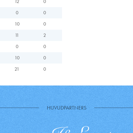
12
0
0
0
10
0
11
2
0
0
10
0
21
0
HUVUDPARTNERS