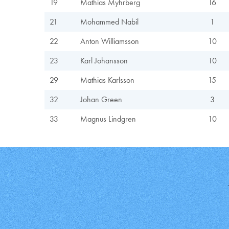
19
Mathias Myhrberg
16
21
Mohammed Nabil
1
22
Anton Williamsson
10
23
Karl Johansson
10
29
Mathias Karlsson
15
32
Johan Green
3
33
Magnus Lindgren
10