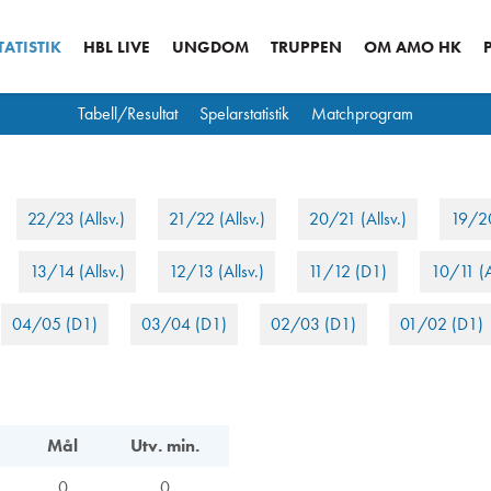
ATISTIK
HBL LIVE
UNGDOM
TRUPPEN
OM AMO HK
Tabell/Resultat
Spelarstatistik
Matchprogram
22/23 (Allsv.)
21/22 (Allsv.)
20/21 (Allsv.)
19/20
13/14 (Allsv.)
12/13 (Allsv.)
11/12 (D1)
10/11 (A
04/05 (D1)
03/04 (D1)
02/03 (D1)
01/02 (D1)
Mål
Utv. min.
0
0