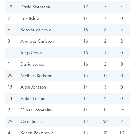
19
David Svensson
17
7
4
2
Erik Bylow
17
4
0
6
Sasa Vujasinovic
16
3
2
3
Andreas Carlsson
16
2
2
1
Josip Cavar
16
1
0
1
David Larsson
16
2
0
29
Mathias Karlsson
15
0
0
15
Albin Jonsson
14
3
0
14
Anton Friman
14
2
0
21
Oliver Löfwenius
14
11
16
22
Gzim Salihi
13
53
2
4
Kenan Bektesevic
13
13
10