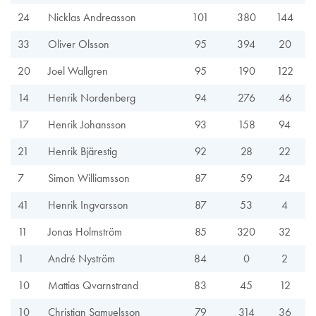
24
Nicklas Andreasson
101
380
144
33
Oliver Olsson
95
394
20
20
Joel Wallgren
95
190
122
14
Henrik Nordenberg
94
276
46
17
Henrik Johansson
93
158
94
21
Henrik Bjärestig
92
28
22
7
Simon Williamsson
87
59
24
41
Henrik Ingvarsson
87
53
4
11
Jonas Holmström
85
320
32
1
André Nyström
84
0
2
10
Mattias Qvarnstrand
83
45
12
10
Christian Samuelsson
79
314
36