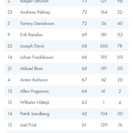
2
Kasper Jansson
73
127
98
23
Andreas Palmay
72
164
22
5
Tommy Danielsson
72
34
40
9
Erik Karelius
69
181
112
22
Joseph Davis
68
360
78
14
Johan Fredriksson
68
195
101
21
Mikael Blom
68
191
20
4
Anton Karlsson
67
62
20
13
Allex Hugosson
64
41
2
12
Wilhelm Nättsjö
63
1
4
14
Patrik Sandberg
62
104
30
15
Joel Frisk
61
139
16