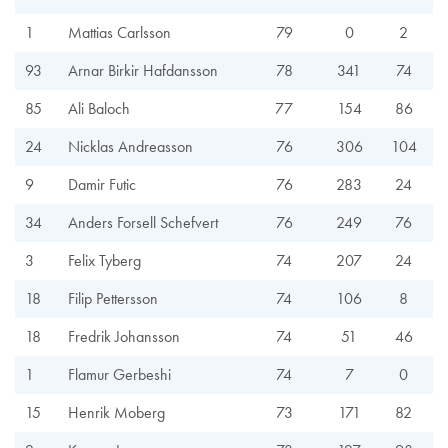
1
Mattias Carlsson
79
0
2
93
Arnar Birkir Hafdansson
78
341
74
85
Ali Baloch
77
154
86
24
Nicklas Andreasson
76
306
104
9
Damir Futic
76
283
24
34
Anders Forsell Schefvert
76
249
76
3
Felix Tyberg
74
207
24
18
Filip Pettersson
74
106
8
18
Fredrik Johansson
74
51
46
1
Flamur Gerbeshi
74
7
0
15
Henrik Moberg
73
171
82