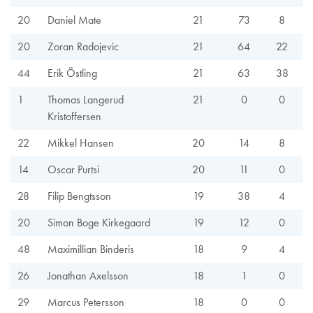
20
Daniel Mate
21
73
8
20
Zoran Radojevic
21
64
22
44
Erik Östling
21
63
38
1
Thomas Langerud
21
0
0
Kristoffersen
22
Mikkel Hansen
20
14
8
14
Oscar Purtsi
20
11
0
28
Filip Bengtsson
19
38
4
20
Simon Boge Kirkegaard
19
12
0
48
Maximillian Binderis
18
9
4
26
Jonathan Axelsson
18
1
0
29
Marcus Petersson
18
0
0