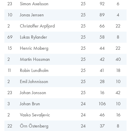
23
Simon Axelsson
25
92
6
10
Jonas Jensen
25
89
4
2
Christoffer Arpfjord
25
66
22
69
Lukas Rylander
25
58
8
15
Henric Moberg
25
44
22
2
Martin Hossman
25
42
40
11
Robin Lundholm
25
41
18
2
Emil Johnnisson
25
28
10
23
Johan Jonsson
25
16
42
3
Johan Brun
24
106
10
2
Vasko Sevaljevic
24
46
16
22
Örn Östenberg
24
37
8