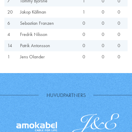
7
Tommy Björsne
1
0
0
20
Jakop Källman
1
0
0
6
Sebastian Franzen
0
0
0
4
Fredrik Nilsson
0
0
0
14
Patrik Antonsson
0
0
0
1
Jens Olander
0
0
0
HUVUDPARTNERS