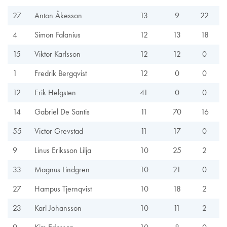
27
Anton Åkesson
13
9
22
4
Simon Falanius
12
13
18
15
Viktor Karlsson
12
12
0
1
Fredrik Bergqvist
12
0
0
12
Erik Helgsten
41
0
0
14
Gabriel De Santis
11
70
16
55
Victor Grevstad
11
17
0
9
Linus Eriksson Lilja
10
25
2
33
Magnus Lindgren
10
21
0
27
Hampus Tjernqvist
10
18
2
23
Karl Johansson
10
11
2