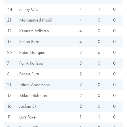
44
Jimmy Otter
4
1
0
21
Mohammed Nabil
4
0
0
12
Kenneth Wiksten
4
0
0
17
Simon Bern
4
0
0
25
Robert Jangmo
3
6
0
7
Patrik Karlsson
3
0
0
8
Pontus Purtsi
2
1
0
21
Johan Andersson
2
0
0
17
Mikael Bohman
2
0
0
16
Joakim Ek
2
0
0
11
Lars Faxe
1
1
0