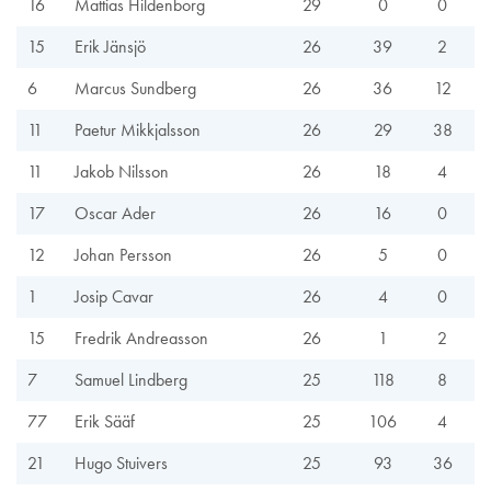
16
Mattias Hildenborg
29
0
0
15
Erik Jänsjö
26
39
2
6
Marcus Sundberg
26
36
12
11
Paetur Mikkjalsson
26
29
38
11
Jakob Nilsson
26
18
4
17
Oscar Ader
26
16
0
12
Johan Persson
26
5
0
1
Josip Cavar
26
4
0
15
Fredrik Andreasson
26
1
2
7
Samuel Lindberg
25
118
8
77
Erik Sääf
25
106
4
21
Hugo Stuivers
25
93
36