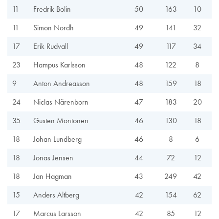
11
Fredrik Bolin
50
163
10
11
Simon Nordh
49
141
32
17
Erik Rudvall
49
117
34
23
Hampus Karlsson
48
122
8
9
Anton Andreasson
48
159
18
24
Niclas Närenborn
47
183
20
35
Gusten Montonen
46
130
18
18
Johan Lundberg
46
8
6
18
Jonas Jensen
44
72
12
18
Jan Hagman
43
249
42
15
Anders Altberg
42
154
62
17
Marcus Larsson
42
85
12