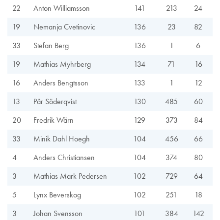
22
Anton Williamsson
141
213
24
19
Nemanja Cvetinovic
136
23
82
33
Stefan Berg
136
1
6
19
Mathias Myhrberg
134
71
16
16
Anders Bengtsson
133
1
12
13
Pär Söderqvist
130
485
60
20
Fredrik Wärn
129
373
84
33
Minik Dahl Hoegh
104
456
66
4
Anders Christiansen
104
374
80
3
Mathias Mark Pedersen
102
729
64
5
Lynx Beverskog
102
251
18
3
Johan Svensson
101
384
142