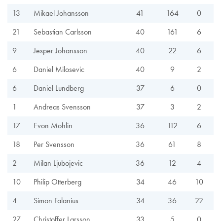
13
Mikael Johansson
41
164
0
21
Sebastian Carlsson
40
161
6
9
Jesper Johansson
40
22
6
6
Daniel Milosevic
40
9
2
6
Daniel Lundberg
37
6
0
1
Andreas Svensson
37
3
2
17
Evon Mohlin
36
112
6
18
Per Svensson
36
61
8
2
Milan Ljubojevic
36
12
4
10
Philip Otterberg
34
46
10
4
Simon Falanius
34
36
22
27
Christoffer Larsson
33
5
0