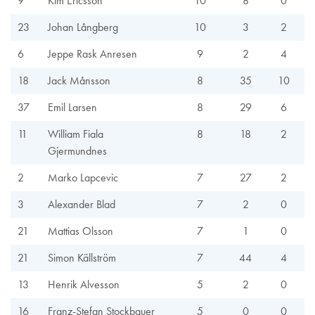
9
Kim Ericsson
10
8
0
23
Johan Långberg
10
3
2
6
Jeppe Rask Anresen
9
2
4
18
Jack Månsson
8
35
10
37
Emil Larsen
8
29
6
11
William Fiala
8
18
2
Gjermundnes
2
Marko Lapcevic
7
27
2
3
Alexander Blad
7
2
0
21
Mattias Olsson
7
1
0
21
Simon Källström
7
44
4
13
Henrik Alvesson
5
2
0
16
Franz-Stefan Stockbauer
5
0
0