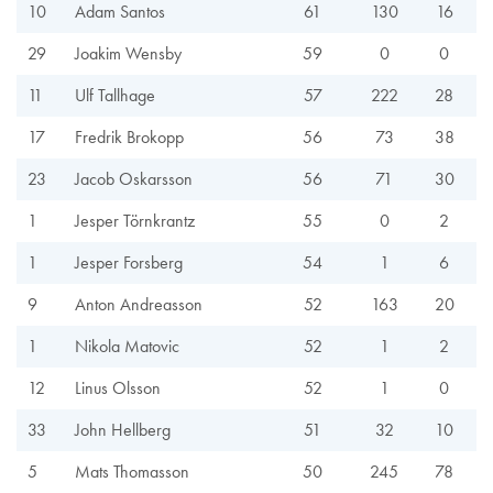
10
Adam Santos
61
130
16
29
Joakim Wensby
59
0
0
11
Ulf Tallhage
57
222
28
17
Fredrik Brokopp
56
73
38
23
Jacob Oskarsson
56
71
30
1
Jesper Törnkrantz
55
0
2
1
Jesper Forsberg
54
1
6
9
Anton Andreasson
52
163
20
1
Nikola Matovic
52
1
2
12
Linus Olsson
52
1
0
33
John Hellberg
51
32
10
5
Mats Thomasson
50
245
78