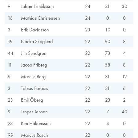
9
Johan Frediksson
24
31
30
16
Mathias Christensen
24
0
0
3
Erik Davidsson
23
10
0
19
Nacka Skoglund
22
90
8
44
Jim Sundgren
22
73
4
11
Jacob Friberg
22
58
8
9
Marcus Berg
22
31
12
3
Tobias Paradis
22
31
6
23
Emil Öberg
22
23
2
9
Jesper Jensen
22
7
40
23
Kim Håkansson
22
4
0
99
Marcus Rasch
22
0
0