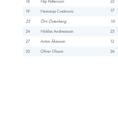
18
Filip Pettersson
22
17
19
Nemanja Cvetinovic
23
Örn Östenberg
10
24
Nicklas Andreasson
25
27
Anton Åkesson
12
33
Oliver Olsson
26