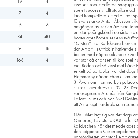
19
4
insatser som medförde snöpliga oc
spelet successivt allt stabilare och 
7
4
laget kompletterats med ett par sp
försvarsstarke Anton Åkesson vilk
6
6
omgångar av serien återstod fanns
en stor poängskörd i de sista ma
74
40
bottenlaget Boden seriens två tä
”Grytan” mot Karlskrona blev en tä
9
18
där Amo till slut fick initiativet d
bollen med några sekunder kvar ly
168
4
var stor då chansen till kvalspel 
mot Boden också vinst mot både H
enkelt på bortaplan var det dags
Hammarby någon chans utan tog k
3. Även om Hammarby spelade upp
slutresultatet skrevs till 32–27. 
seriesegraren Aranäs från Kungs
kallast i slutet och när Axel Dah
att Amo tagit fjärdeplatsen i seri
När jublet lagt sig var det dags at
Önnered, Eskilstuna GUIF eller
kallduschen när det meddelades at
den pågående Coronaepidemin och 
upprördheten var stor i Amolägret ö