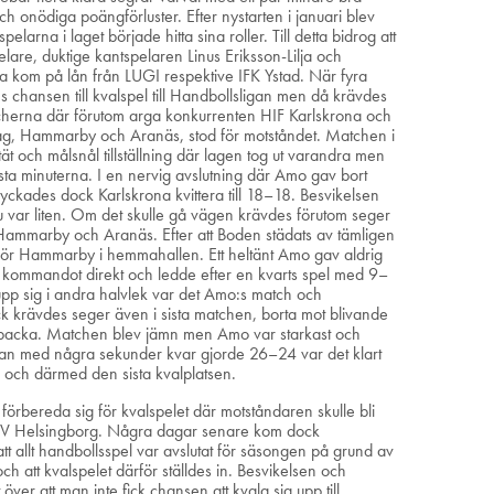
h onödiga poängförluster. Efter nystarten i januari blev
spelarna i laget började hitta sina roller. Till detta bidrog att
elare, duktige kantspelaren Linus Eriksson-Lilja och
a kom på lån från LUGI respektive IFK Ystad. När fyra
 chansen till kvalspel till Handbollsligan men då krävdes
tcherna där förutom arga konkurrenten HIF Karlskrona och
tlag, Hammarby och Aranäs, stod för motståndet. Matchen i
t och målsnål tillställning där lagen tog ut varandra men
e sista minuterna. I en nervig avslutning där Amo gav bort
ckades dock Karlskrona kvittera till 18–18. Besvikelsen
nu var liten. Om det skulle gå vägen krävdes förutom seger
ammarby och Aranäs. Efter att Boden städats av tämligen
 för Hammarby i hemmahallen. Ett heltänt Amo gav aldrig
ommandot direkt och ledde efter en kvarts spel med 9–
 sig i andra halvlek var det Amo:s match och
Dock krävdes seger även i sista matchen, borta mot blivande
backa. Matchen blev jämn men Amo var starkast och
lman med några sekunder kvar gjorde 26–24 var det klart
en och därmed den sista kvalplatsen.
t förbereda sig för kvalspelet där motståndaren skulle bli
 OV Helsingborg. Några dagar senare kom dock
t allt handbollsspel var avslutat för säsongen på grund av
att kvalspelet därför ställdes in. Besvikelsen och
ver att man inte fick chansen att kvala sig upp till