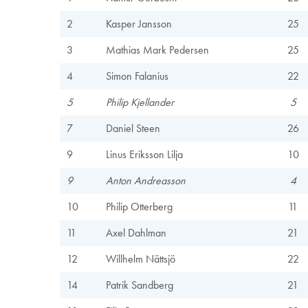
2
Kasper Jansson
25
3
Mathias Mark Pedersen
25
4
Simon Falanius
22
5
Philip Kjellander
5
7
Daniel Steen
26
9
Linus Eriksson Lilja
10
9
Anton Andreasson
4
10
Philip Otterberg
11
11
Axel Dahlman
21
12
Willhelm Nättsjö
22
14
Patrik Sandberg
21