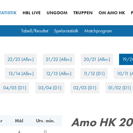
ATISTIK
HBL LIVE
UNGDOM
TRUPPEN
OM AMO HK
Tabell/Resultat
Spelarstatistik
Matchprogram
22/23 (Allsv.)
21/22 (Allsv.)
20/21 (Allsv.)
19/20
13/14 (Allsv.)
12/13 (Allsv.)
11/12 (D1)
10/11 (A
04/05 (D1)
03/04 (D1)
02/03 (D1)
01/02 (D1)
Amo HK 20
r
Mål
Utv. min.
4
0