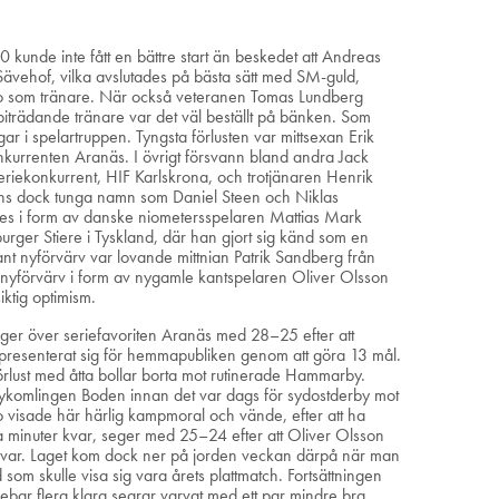
kunde inte fått en bättre start än beskedet att Andreas
Sävehof, vilka avslutades på bästa sätt med SM-guld,
 Amo som tränare. När också veteranen Tomas Lundberg
 biträdande tränare var det väl beställt på bänken. Som
ngar i spelartruppen. Tyngsta förlusten var mittsexan Erik
nkurrenten Aranäs. I övrigt försvann bland andra Jack
riekonkurrent, HIF Karlskrona, och trotjänaren Henrik
nns dock tunga namn som Daniel Steen och Niklas
rdes i form av danske niometersspelaren Mattias Mark
rger Stiere i Tyskland, där han gjort sig känd som en
sant nyförvärv var lovande mittnian Patrik Sandberg från
kt nyförvärv i form av nygamle kantspelaren Oliver Olsson
iktig optimism.
eger över seriefavoriten Aranäs med 28–25 efter att
presenterat sig för hemmapubliken genom att göra 13 mål.
örlust med åtta bollar borta mot rutinerade Hammarby.
 nykomlingen Boden innan det var dags för sydostderby mot
 visade här härlig kampmoral och vände, efter att ha
a minuter kvar, seger med 25–24 efter att Oliver Olsson
kvar. Laget kom dock ner på jorden veckan därpå när man
 som skulle visa sig vara årets plattmatch. Fortsättningen
nnebar flera klara segrar varvat med ett par mindre bra