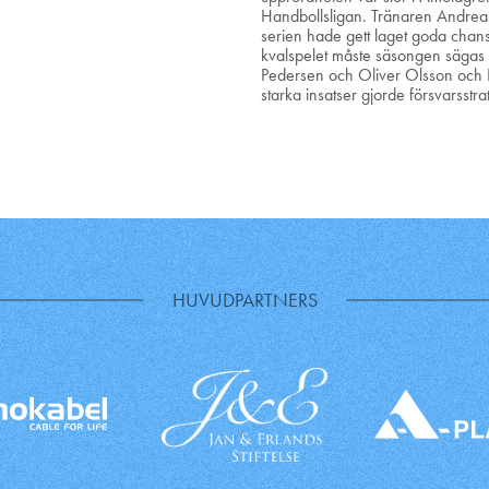
Handbollsligan. Tränaren Andrea
serien hade gett laget goda chanse
kvalspelet måste säsongen sägas 
Pedersen och Oliver Olsson och D
starka insatser gjorde försvarss
HUVUDPARTNERS