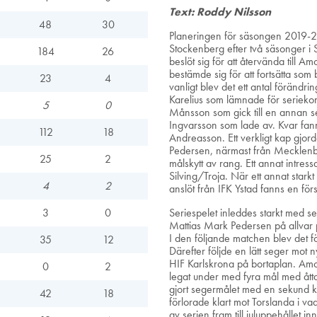
Text: Roddy Nilsson
48
30
Planeringen för säsongen 2019-20 
Stockenberg efter två säsonger i 
184
26
beslöt sig för att återvända till
bestämde sig för att fortsätta som
23
4
vanligt blev det ett antal förändri
Karelius som lämnade för serieko
5
0
Månsson som gick till en annan se
Ingvarsson som lade av. Kvar fa
112
18
Andreasson. Ett verkligt kap gjo
Pedersen, närmast från Mecklenbu
25
2
målskytt av rang. Ett annat intres
Silving/Troja. När ett annat star
4
2
anslöt från IFK Ystad fanns en förs
3
0
Seriespelet inleddes starkt med s
Mattias Mark Pedersen på allvar 
I den följande matchen blev det f
35
12
Därefter följde en lätt seger mot
HIF Karlskrona på bortaplan. Amo
0
2
legat under med fyra mål med ått
gjort segermålet med en sekund 
42
18
förlorade klart mot Torslanda i vad
av serien fram till juluppehållet i