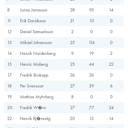
8
Jonas Jonasson
28
95
14
11
Erik Davidsson
21
10
0
12
Daniel Samuelsson
2
0
0
13
Mikael Johansson
25
114
0
14
Henrik Nordenberg
9
19
2
15
Henric Moberg
25
44
22
17
Fredrik Brokopp
26
26
0
18
Per Svensson
27
39
6
19
Mathias Myhrberg
8
0
0
20
Fredrik W�rn
27
77
24
22
Henrik Bj�restig
20
13
14