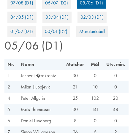
07/08 (D1)
06/07 (D2)
05/06 (D1)
04/05 (D1)
03/04 (D1)
02/03 (D1)
01/02 (D1)
00/01 (D2)
Maratontabell
05/06 (D1)
Nr.
Namn
Matcher
Mål
Utv. min.
1
Jesper T�rnkrantz
30
0
0
2
Milan Ljubojevic
21
10
0
4
Peter Allgurin
25
102
20
5
Mats Thomasson
30
141
48
6
Daniel Lundberg
8
0
0
7
Simon Williamsson
26
6
2