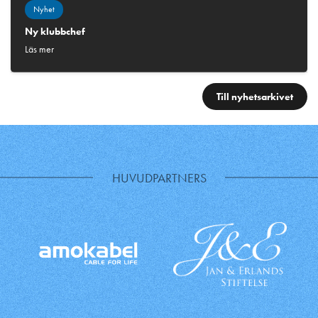
Nyhet
Ny klubbchef
Läs mer
Till nyhetsarkivet
HUVUDPARTNERS