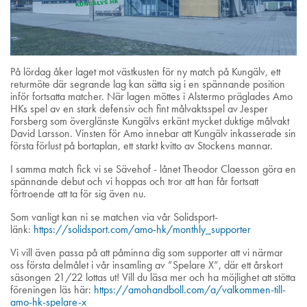
På lördag åker laget mot västkusten för ny match på Kungälv, ett
returmöte där segrande lag kan sätta sig i en spännande position
inför fortsatta matcher. När lagen möttes i Alstermo präglades Amo
HKs spel av en stark defensiv och fint målvaktsspel av Jesper
Forsberg som överglänste Kungälvs erkänt mycket duktige målvakt
David Larsson. Vinsten för Amo innebar att Kungälv inkasserade sin
första förlust på bortaplan, ett starkt kvitto av Stockens mannar.
I samma match fick vi se Sävehof - lånet Theodor Claesson göra en
spännande debut och vi hoppas och tror att han får fortsatt
förtroende att ta för sig även nu.
Som vanligt kan ni se matchen via vår Solidsport-
länk:
https://solidsport.com/amo-hk/monthly_supporter
Vi vill även passa på att påminna dig som supporter att vi närmar
oss första delmålet i vår insamling av ”Spelare X”, där ett årskort
säsongen 21/22 lottas ut! Vill du läsa mer och ha möjlighet att stötta
föreningen läs här:
https://amohandboll.com/a/valkommen-till-
amo-hk-spelare-x