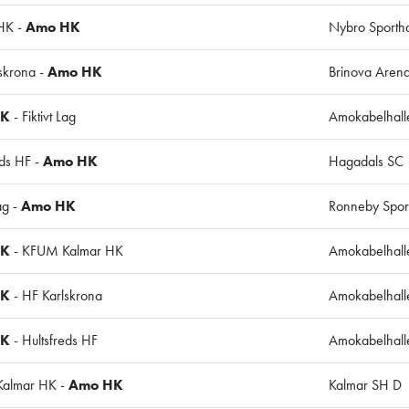
HK -
Amo HK
Nybro Sportha
skrona -
Amo HK
Brinova Aren
HK
- Fiktivt Lag
Amokabelhall
eds HF -
Amo HK
Hagadals SC
Lag -
Amo HK
Ronneby Sport
HK
- KFUM Kalmar HK
Amokabelhall
HK
- HF Karlskrona
Amokabelhall
HK
- Hultsfreds HF
Amokabelhall
almar HK -
Amo HK
Kalmar SH D