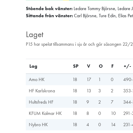
Stående bak vänster:
Ledare Tommy Björsne, Ledare J
Sittande från vänster:
Carl Björsne, Ture Edin, Elias P
Laget
P15 har spelat tillsammans i sju år och gör säsongen 22/23
Lag
SP
V
O
F
+/-
Amo HK
18
17
1
0
490-
HF Karlskrona
18
13
3
2
353-
Hultsfreds HF
18
9
2
7
344-
KFUM Kalmar HK
18
8
0
10
291-
Nybro HK
18
4
0
14
231-