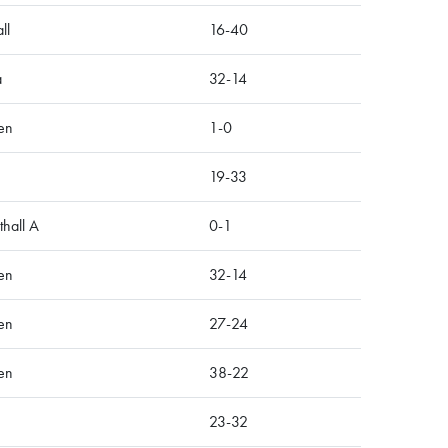
ll
16-40
a
32-14
en
1-0
19-33
hall A
0-1
en
32-14
en
27-24
en
38-22
23-32