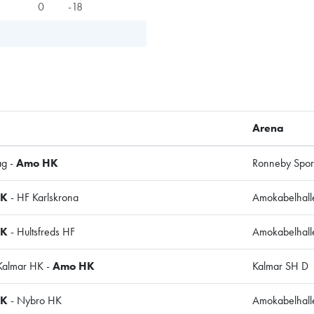
0
-18
Arena
Lag -
Amo HK
Ronneby Sport
HK
- HF Karlskrona
Amokabelhall
HK
- Hultsfreds HF
Amokabelhall
almar HK -
Amo HK
Kalmar SH D
HK
- Nybro HK
Amokabelhall