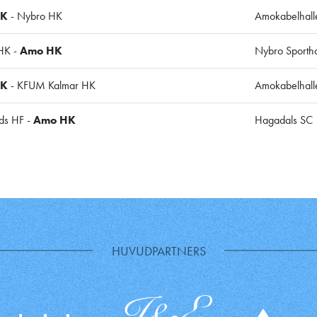
HK
- Nybro HK
Amokabelhall
HK -
Amo HK
Nybro Sportha
HK
- KFUM Kalmar HK
Amokabelhall
eds HF -
Amo HK
Hagadals SC
HUVUDPARTNERS