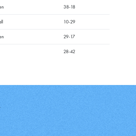
en
38-18
ll
10-29
en
29-17
28-42