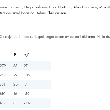
onas Jonasson, Hugo Carlsson, Hugo Hartman, Allex Hugosson, Max Mal
ettersson, Axel Jonasson, Adam Christansson
 sitt sjunde år med seriespel. Laget består av pojkar i åldrarna 14-16 år
P
+/-
279
35
211
244
29
109
351
20
-7
350
16
-59
467
8
-236