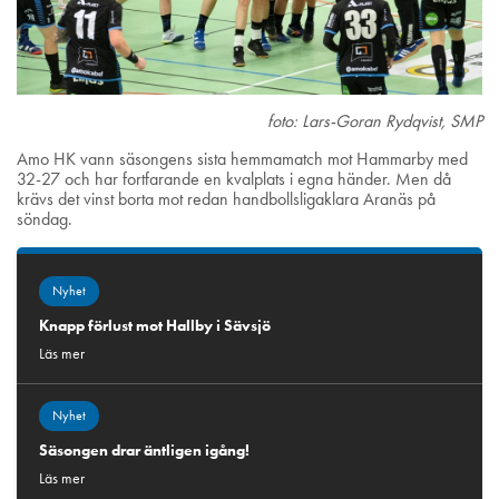
foto: Lars-Goran Rydqvist, SMP
Amo HK vann säsongens sista hemmamatch mot Hammarby med
32-27 och har fortfarande en kvalplats i egna händer. Men då
krävs det vinst borta mot redan handbollsligaklara Aranäs på
söndag.
Nyhet
Knapp förlust mot Hallby i Sävsjö
Läs mer
Nyhet
Säsongen drar äntligen igång!
Läs mer