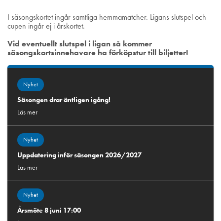
I säsongskortet ingår samtliga hemmamatcher. Ligans slutspel och
cupen ingår ej i årskortet.
Vid eventuellt slutspel i ligan så kommer
säsongskortsinnehavare ha förköpstur till biljetter!
Nyhet
Säsongen drar äntligen igång!
Läs mer
Nyhet
Uppdatering inför säsongen 2026/2027
Läs mer
Nyhet
Årsmöte 8 juni 17:00