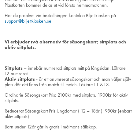
Plastkorten kommer delas ut vid första hemmamatchen.
Har du problem vid beställningen kontakta Biljettkiosken på
support@biljettkiosken.se
Vi erbjuder två alternativ för säsongskort; sittplats och
aktiv sittplats.
Sittplats
– innebär numrerad sittplats mitt på långsidan. Läktare
L2-numrerat
Aktiv sittplats
- är ett onumrerat säsongskort och man väljer själv
plats där det finns från match till match. Läktare L1 & L3.
Ordinarie Säsongskort Pris: 2100kr med sittplats, 1900kr för aktiv
sittplats.
Reducerat Säsongskort Pris Ungdomar ( 12 – 18år ): 950kr (enbart
aktiv sittplats)
Barn under 12år går in gratis i målmans sällskap.