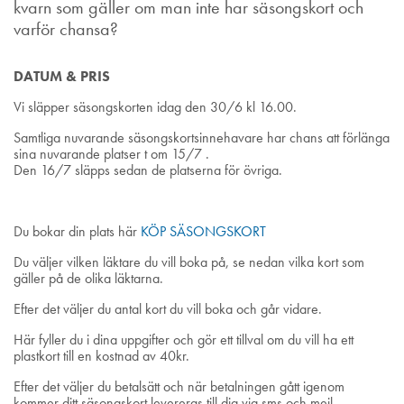
kvarn som gäller om man inte har säsongskort och
varför chansa?
DATUM & PRIS
Vi släpper säsongskorten idag den 30/6 kl 16.00.
Samtliga nuvarande säsongskortsinnehavare har chans att förlänga
sina nuvarande platser t om 15/7 .
Den 16/7 släpps sedan de platserna för övriga.
Du bokar din plats här
K
ÖP SÄSONGSKORT
Du väljer vilken läktare du vill boka på, se nedan vilka kort som
gäller på de olika läktarna.
Efter det väljer du antal kort du vill boka och går vidare.
Här fyller du i dina uppgifter och gör ett tillval om du vill ha ett
plastkort till en kostnad av 40kr.
Efter det väljer du betalsätt och när betalningen gått igenom
kommer ditt säsongskort levereras till dig via sms och mejl.