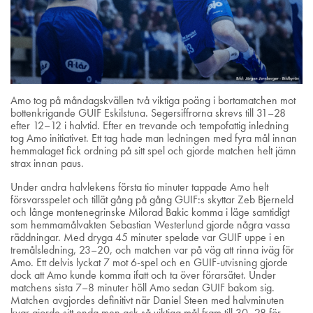
Amo tog på måndagskvällen två viktiga poäng i bortamatchen mot
bottenkrigande GUIF Eskilstuna. Segersiffrorna skrevs till 31–28
efter 12–12 i halvtid. Efter en trevande och tempofattig inledning
tog Amo initiativet. Ett tag hade man ledningen med fyra mål innan
hemmalaget fick ordning på sitt spel och gjorde matchen helt jämn
strax innan paus.
Under andra halvlekens första tio minuter tappade Amo helt
försvarsspelet och tillät gång på gång GUIF:s skyttar Zeb Bjerneld
och långe montenegrinske Milorad Bakic komma i läge samtidigt
som hemmamålvakten Sebastian Westerlund gjorde några vassa
räddningar. Med dryga 45 minuter spelade var GUIF uppe i en
tremålsledning, 23–20, och matchen var på väg att rinna iväg för
Amo. Ett delvis lyckat 7 mot 6-spel och en GUIF-utvisning gjorde
dock att Amo kunde komma ifatt och ta över förarsätet. Under
matchens sista 7–8 minuter höll Amo sedan GUIF bakom sig.
Matchen avgjordes definitivt när Daniel Steen med halvminuten
kvar gjorde sitt enda men ack så viktiga mål fram till 30–28 för