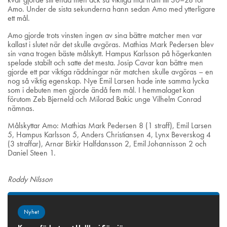
Amo. Under de sista sekunderna hann sedan Amo med ytterligare
ett mål.
Amo gjorde trots vinsten ingen av sina bättre matcher men var
kallast i slutet när det skulle avgöras. Mathias Mark Pedersen blev
sin vana trogen bäste målskytt. Hampus Karlsson på högerkanten
spelade stabilt och satte det mesta. Josip Cavar kan bättre men
gjorde ett par viktiga räddningar när matchen skulle avgöras – en
nog så viktig egenskap. Nye Emil Larsen hade inte samma lycka
som i debuten men gjorde ändå fem mål. I hemmalaget kan
förutom Zeb Bjerneld och Milorad Bakic unge Vilhelm Conrad
nämnas.
Målskyttar Amo: Mathias Mark Pedersen 8 (1 straff), Emil Larsen
5, Hampus Karlsson 5, Anders Christiansen 4, Lynx Beverskog 4
(3 straffar), Arnar Birkir Halfdansson 2, Emil Johannisson 2 och
Daniel Steen 1.
Roddy Nilsson
Nyhet