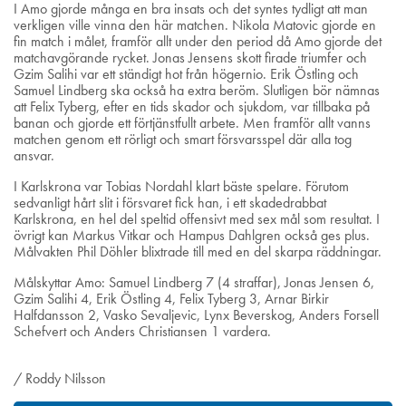
I Amo gjorde många en bra insats och det syntes tydligt att man
verkligen ville vinna den här matchen. Nikola Matovic gjorde en
fin match i målet, framför allt under den period då Amo gjorde det
matchavgörande rycket. Jonas Jensens skott firade triumfer och
Gzim Salihi var ett ständigt hot från högernio. Erik Östling och
Samuel Lindberg ska också ha extra beröm. Slutligen bör nämnas
att Felix Tyberg, efter en tids skador och sjukdom, var tillbaka på
banan och gjorde ett förtjänstfullt arbete. Men framför allt vanns
matchen genom ett rörligt och smart försvarsspel där alla tog
ansvar.
I Karlskrona var Tobias Nordahl klart bäste spelare. Förutom
sedvanligt hårt slit i försvaret fick han, i ett skadedrabbat
Karlskrona, en hel del speltid offensivt med sex mål som resultat. I
övrigt kan Markus Vitkar och Hampus Dahlgren också ges plus.
Målvakten Phil Döhler blixtrade till med en del skarpa räddningar.
Målskyttar Amo: Samuel Lindberg 7 (4 straffar), Jonas Jensen 6,
Gzim Salihi 4, Erik Östling 4, Felix Tyberg 3, Arnar Birkir
Halfdansson 2, Vasko Sevaljevic, Lynx Beverskog, Anders Forsell
Schefvert och Anders Christiansen 1 vardera.
/ Roddy Nilsson