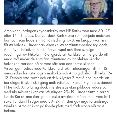
Amo vann lördagens sydostderby mot HF Karlskrona med 30–27
efter 14–11 i paus. Det var dock Karlskrona som började matchen
bäst och som hade en tvåmålsledning, 6–8, en knapp kvart in i
första halvlek. Under halvlekens sista tiominutersperiod tog dock
Amo över initiativet. Starkt försvarsspel och flera svettiga
räddningar av Nikola i målet gjorde att Karlskrona inte gjorde ett
enda mål under de sista åtta minuterna av halvleken. Andra
halvleken startade på samma sätt som den första slutade.
Visserligen reducerade Karlskrona direkt i inledningen till 14–12
men sedan fortsatte lagets måltorka och Amo gick ifrån till hela 19–
12. Dubbla time-outer och ett delvis lyckat 7 mot 6-spel gjorde att
bortalaget till slut fick i gång målskyttet och kunde krympa avståndet
till tre mål. Amo lät sig dock inte stressas utan jobbade vidare och
med nio minuter kvar var ställningen 25–19. Under slutminuterna
kunde Karlskrona åter igen minska avståndet något men Amo höll
säkert undan till seger med 30–27. Vinsten gav inga förändringar i
tabellen. Amo är kvar på tionde plats med Karlskrona närmast
bakom.