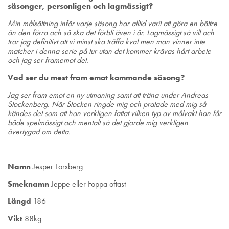
säsonger,
personligen
och lagmässigt?
Min målsättning inför varje säsong har alltid varit att göra en bättre
än den förra och så ska det förbli även i år. Lagmässigt så vill och
tror jag definitivt att vi minst ska träffa kval men man vinner inte
matcher i denna serie på tur utan det kommer krävas hårt arbete
och jag ser framemot det.
Vad ser du mest fram emot kommande säsong?
Jag ser fram emot en ny utmaning samt att träna under Andreas
Stockenberg. När Stocken ringde mig och pratade med mig så
kändes det som att han verkligen fattat vilken typ av målvakt han får
både spelmässigt och mentalt så det gjorde mig verkligen
övertygad om detta.
Namn
Jesper Forsberg
Smeknamn
Jeppe eller Foppa oftast
Längd
186
Vikt
88kg