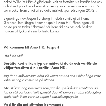
också Wilhelm Nättsjö glädjande valt att fortsätta sin karriär hos oss
och skrivit på ett avtal som sträcker sig över kommande säsong. Vi
ser mycket fram emot att se detta målvaktspar säsongen 20/21.
Signeringen av Jesper Forsberg innebär samtidigt att Flamur
Gerbeshi inte längre kommer spela i Amo HK. Föreningen vill
passa på att tacka ”Flamme” för hans tid hos oss och önskar
honom all lycka till i sin fortsatta karriär.
Välkommen till Amo HK, Jesper!
Tack för det!
Berätta kort vilken typ av målvakt du är och varför du
väljer fortsätta din karriär i Amo HK.
Jag är en målvakt som alltid vill vinna oavsett och ställer höga krav
vilket ni nog kommer se på planen.
Min stil kan nog beskrivas som ganska spektakulär emellanåt då
jag är rätt oortodox i mitt spelsätt. Jag vill annars snabbt sätta igång
spelet och även vara ett vapen i omställningsspelet.
Vad är din målsättning kommande