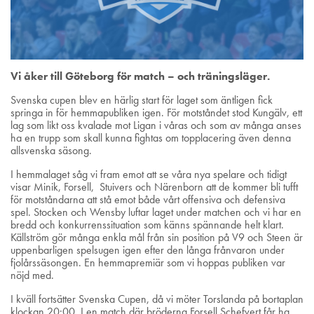
Vi åker till Göteborg för match – och träningsläger.
Svenska cupen blev en härlig start för laget som äntligen fick
springa in för hemmapubliken igen. För motståndet stod Kungälv, ett
lag som likt oss kvalade mot Ligan i våras och som av många anses
ha en trupp som skall kunna fightas om topplacering även denna
allsvenska säsong.
I hemmalaget såg vi fram emot att se våra nya spelare och tidigt
visar Minik, Forsell, Stuivers och Närenborn att de kommer bli tufft
för motståndarna att stå emot både vårt offensiva och defensiva
spel. Stocken och Wensby luftar laget under matchen och vi har en
bredd och konkurrenssituation som känns spännande helt klart.
Källström gör många enkla mål från sin position på V9 och Steen är
uppenbarligen spelsugen igen efter den långa frånvaron under
fjolårssäsongen. En hemmapremiär som vi hoppas publiken var
nöjd med.
I kväll fortsätter Svenska Cupen, då vi möter Torslanda på bortaplan
klockan 20:00. I en match där bröderna Forsell Schefvert får ha