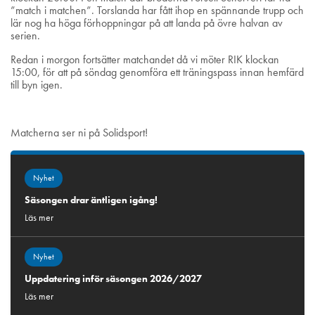
”match i matchen”. Torslanda har fått ihop en spännande trupp och
lär nog ha höga förhoppningar på att landa på övre halvan av
serien.
Redan i morgon fortsätter matchandet då vi möter RIK klockan
15:00, för att på söndag genomföra ett träningspass innan hemfärd
till byn igen.
Matcherna ser ni på Solidsport!
Nyhet
Säsongen drar äntligen igång!
Läs mer
Nyhet
Uppdatering inför säsongen 2026/2027
Läs mer