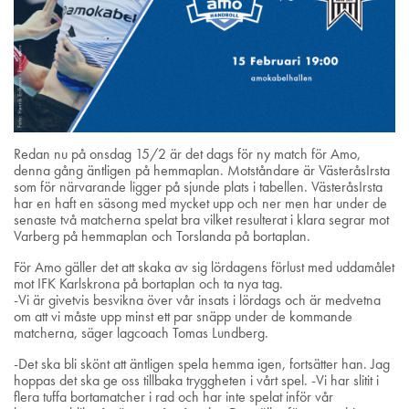
Redan nu på onsdag 15/2 är det dags för ny match för Amo,
denna gång äntligen på hemmaplan. Motståndare är VästeråsIrsta
som för närvarande ligger på sjunde plats i tabellen. VästeråsIrsta
har en haft en säsong med mycket upp och ner men har under de
senaste två matcherna spelat bra vilket resulterat i klara segrar mot
Varberg på hemmaplan och Torslanda på bortaplan.
För Amo gäller det att skaka av sig lördagens förlust med uddamålet
mot IFK Karlskrona på bortaplan och ta nya tag.
-Vi är givetvis besvikna över vår insats i lördags och är medvetna
om att vi måste upp minst ett par snäpp under de kommande
matcherna, säger lagcoach Tomas Lundberg.
-Det ska bli skönt att äntligen spela hemma igen, fortsätter han. Jag
hoppas det ska ge oss tillbaka tryggheten i vårt spel. -Vi har slitit i
flera tuffa bortamatcher i rad och har inte spelat inför vår