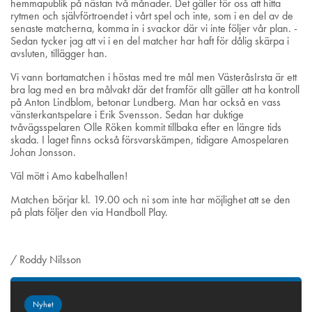
hemmapublik på nästan två månader. Det gäller för oss att hitta
rytmen och självförtroendet i vårt spel och inte, som i en del av de
senaste matcherna, komma in i svackor där vi inte följer vår plan. -
Sedan tycker jag att vi i en del matcher har haft för dålig skärpa i
avsluten, tillägger han.
Vi vann bortamatchen i höstas med tre mål men VästeråsIrsta är ett
bra lag med en bra målvakt där det framför allt gäller att ha kontroll
på Anton Lindblom, betonar Lundberg. Man har också en vass
vänsterkantspelare i Erik Svensson. Sedan har duktige
tvåvägsspelaren Olle Röken kommit tillbaka efter en längre tids
skada. I laget finns också försvarskämpen, tidigare Amospelaren
Johan Jonsson.
Väl mött i Amo kabelhallen!
Matchen börjar kl. 19.00 och ni som inte har möjlighet att se den
på plats följer den via Handboll Play.
/ Roddy Nilsson
Nyhet