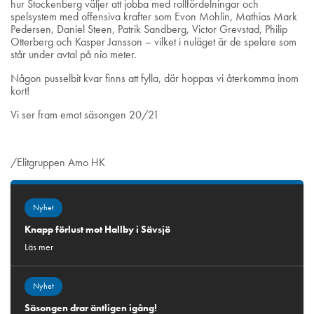
hur Stockenberg väljer att jobba med rollfördelningar och
spelsystem med offensiva krafter som Evon Mohlin, Mathias Mark
Pedersen, Daniel Steen, Patrik Sandberg, Victor Grevstad, Philip
Otterberg och Kasper Jansson – vilket i nuläget är de spelare som
står under avtal på nio meter.
Någon pusselbit kvar finns att fylla, där hoppas vi återkomma inom
kort!
Vi ser fram emot säsongen 20/21
/Elitgruppen Amo HK
Nyhet
Knapp förlust mot Hallby i Sävsjö
Läs mer
Nyhet
Säsongen drar äntligen igång!