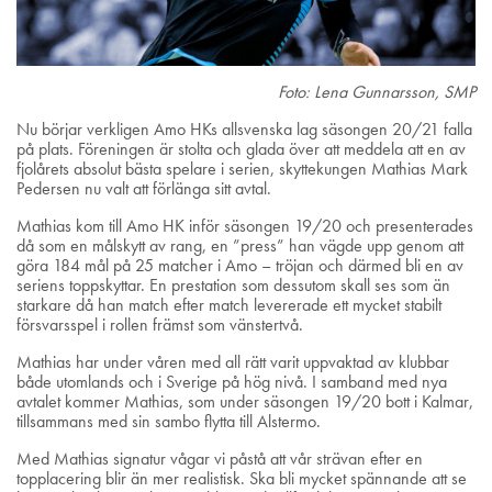
Foto: Lena Gunnarsson, SMP
Nu börjar verkligen Amo HKs allsvenska lag säsongen 20/21 falla
på plats. Föreningen är stolta och glada över att meddela att en av
fjolårets absolut bästa spelare i serien, skyttekungen Mathias Mark
Pedersen nu valt att förlänga sitt avtal.
Mathias kom till Amo HK inför säsongen 19/20 och presenterades
då som en målskytt av rang, en ”press” han vägde upp genom att
göra 184 mål på 25 matcher i Amo – tröjan och därmed bli en av
seriens toppskyttar. En prestation som dessutom skall ses som än
starkare då han match efter match levererade ett mycket stabilt
försvarsspel i rollen främst som vänstertvå.
Mathias har under våren med all rätt varit uppvaktad av klubbar
både utomlands och i Sverige på hög nivå. I samband med nya
avtalet kommer Mathias, som under säsongen 19/20 bott i Kalmar,
tillsammans med sin sambo flytta till Alstermo.
Med Mathias signatur vågar vi påstå att vår strävan efter en
topplacering blir än mer realistisk. Ska bli mycket spännande att se