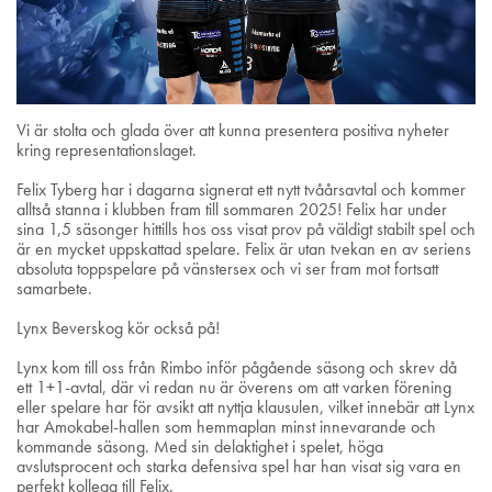
Vi är stolta och glada över att kunna presentera positiva nyheter
kring representationslaget.
Felix Tyberg har i dagarna signerat ett nytt tvåårsavtal och kommer
alltså stanna i klubben fram till sommaren 2025! Felix har under
sina 1,5 säsonger hittills hos oss visat prov på väldigt stabilt spel och
är en mycket uppskattad spelare. Felix är utan tvekan en av seriens
absoluta toppspelare på vänstersex och vi ser fram mot fortsatt
samarbete.
Lynx Beverskog kör också på!
Lynx kom till oss från Rimbo inför pågående säsong och skrev då
ett 1+1-avtal, där vi redan nu är överens om att varken förening
eller spelare har för avsikt att nyttja klausulen, vilket innebär att Lynx
har Amokabel-hallen som hemmaplan minst innevarande och
kommande säsong. Med sin delaktighet i spelet, höga
avslutsprocent och starka defensiva spel har han visat sig vara en
perfekt kollega till Felix.