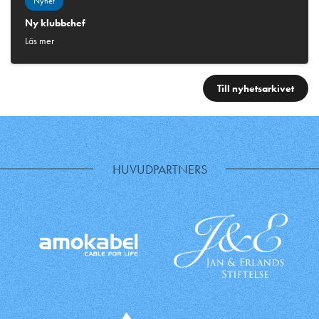
Nyhet
Ny klubbchef
Läs mer
Till nyhetsarkivet
HUVUDPARTNERS