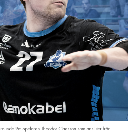
llrounde 9m-spelaren Theodor Claesson som ansluter från