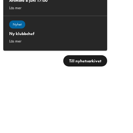
Årsmöte 8 juni 17:00
Läs mer
Nyhet
Ny klubbchef
Läs mer
Till nyhetsarkivet