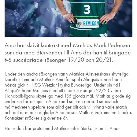
Amo har skrivit kontrakt med Mathias Mark Pedersen
som därmed återvänder till Amo där han tillbringade
två succéartade säsonger 19/20 och 20/21.
Under den andra säsongen vann Mathias Allsvenskans skytteliga.
Därefter lämnade Mathias Amo för spel i Alingsås innan han i
höstas gick till HSG Wetzlar i tyska Bundesliga. Under sin tid i
Alingsås hann Mathias med att under säsongen 22/23 vinna
Handbollsligans skytteliga med 155 gjorda mål. Mathias gjorde sig
under sin förra sejour i Amo känd som en oerhört seriös och
målmedveten spelare som alltid ger allt och vill vinna varje match
och det är med stor glädje Amo hälsar Mathias välkommen tillbaka.
Kontraktet sträcker sig över tre år.
Hemsidan har pratat med Mathias inför återkomsten till Amo.