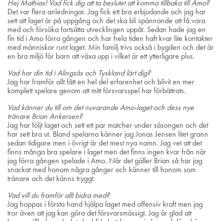
Hej Mathias! Vad fick dig att ta beslutet att komma tillbaka till Amo?
Det var flera anledningar. Jag fick ett bra erbjudande och jag har
sett att laget är på uppgång och det ska bli spännande att få vara
med och försöka fortsätta utvecklingen uppåt. Sedan hade jag en
fin tid i Amo förra gången och har hela tiden haft kvar lite kontakter
med människor runt laget. Min familj trivs också i bygden och det är
en bra miljö för barn att växa upp i vilket är ett ytterligare plus.
Vad har din tid i Alingsås och Tyskland lärt dig?
Jag har framför allt fått en hel del erfarenhet och blivit en mer
komplett spelare genom att mitt försvarsspel har förbättrats.
Vad känner du till om det nuvarande Amo-laget och dess nye
tränare Brian Ankersen?
Jag har följt laget och sett ett par matcher under säsongen och det
har sett bra ut. Bland spelarna känner jag Jonas Jensen litet grann
sedan tidigare men i övrigt är det mest nya namn. Jag vet att det
finns många bra spelare i laget men det finns ingen kvar från när
jag förra gången spelade i Amo. När det gäller Brian så har jag
snackat med honom några gånger och känner till honom som
tränare och det känns tryggt.
Vad vill du framför allt bidra med?
Jag hoppas i första hand hjälpa laget med offensiv kraft men jag
tror även att jag kan göra det försvarsmässigt. Jag är glad att