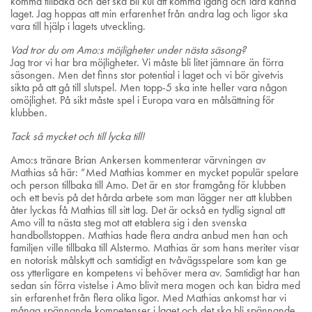
komma tillbaka och det ska bli kul att komma igång och lära känna
laget. Jag hoppas att min erfarenhet från andra lag och ligor ska
vara till hjälp i lagets utveckling.
Vad tror du om Amo:s möjligheter under nästa säsong?
Jag tror vi har bra möjligheter. Vi måste bli litet jämnare än förra
säsongen. Men det finns stor potential i laget och vi bör givetvis
sikta på att gå till slutspel. Men topp-5 ska inte heller vara någon
omöjlighet. På sikt måste spel i Europa vara en målsättning för
klubben.
Tack så mycket och till lycka till!
Amo:s tränare Brian Ankersen kommenterar värvningen av
Mathias så här: ”Med Mathias kommer en mycket populär spelare
och person tillbaka till Amo. Det är en stor framgång för klubben
och ett bevis på det hårda arbete som man lägger ner att klubben
åter lyckas få Mathias till sitt lag. Det är också en tydlig signal att
Amo vill ta nästa steg mot att etablera sig i den svenska
handbollstoppen. Mathias hade flera andra anbud men han och
familjen ville tillbaka till Alstermo. Mathias är som hans meriter visar
en notorisk målskytt och samtidigt en tvåvägsspelare som kan ge
oss ytterligare en kompetens vi behöver mera av. Samtidigt har han
sedan sin förra vistelse i Amo blivit mera mogen och kan bidra med
sin erfarenhet från flera olika ligor. Med Mathias ankomst har vi
många spännande kompetenser i laget och det ska bli spännande