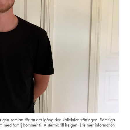
gen samlats för att dra igång den kollektiva träningen. Samtliga
med familj kommer till Alstermo till helgen. Lite mer information