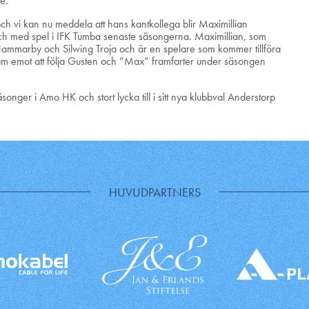
e.
h vi kan nu meddela att hans kantkollega blir Maximillian
 med spel i IFK Tumba senaste säsongerna. Maximillian, som
i Hammarby och Silwing Troja och är en spelare som kommer tillföra
fram emot att följa Gusten och ”Max” framfarter under säsongen
äsonger i Amo HK och stort lycka till i sitt nya klubbval Anderstorp
HUVUDPARTNERS