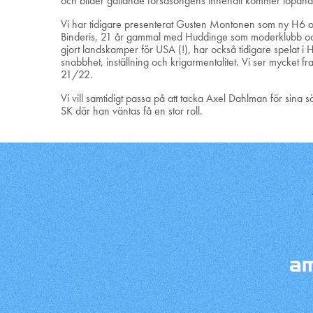
och bilder gällande försäsongens innehåll kommer löpand
Vi har tidigare presenterat Gusten Montonen som ny H6 oc
Binderis, 21 år gammal med Huddinge som moderklubb och
gjort landskamper för USA (!), har också tidigare spelat 
snabbhet, inställning och krigarmentalitet. Vi ser mycket 
21/22.
Vi vill samtidigt passa på att tacka Axel Dahlman för sina s
SK där han väntas få en stor roll.