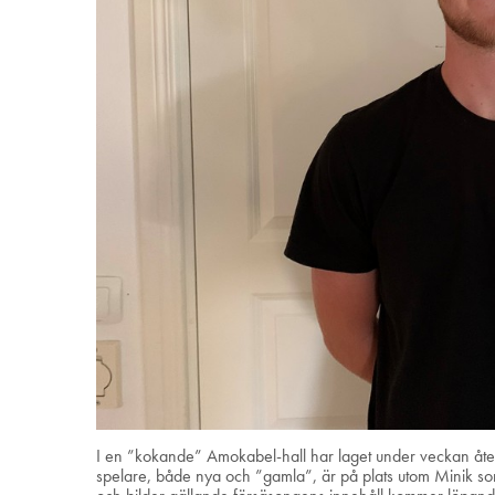
I en ”kokande” Amokabel-hall har laget under veckan återi
spelare, både nya och ”gamla”, är på plats utom Minik som 