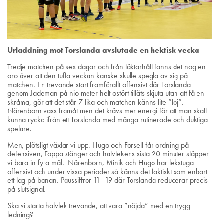
Urladdning mot Torslanda avslutade en hektisk vecka
Tredje matchen på sex dagar och från läktarhåll fanns det nog en
oro över att den tuffa veckan kanske skulle spegla av sig på
matchen. En trevande start framförallt offensivt där Torslanda
genom Jademan på nio meter helt ostört tilläts skjuta utan att få en
skråma, gör att det står 7 lika och matchen känns lite ”loj”.
Närenborn vass framåt men det krävs mer energi för att man skall
kunna rycka ifrån ett Torslanda med många rutinerade och duktiga
spelare.
Men, plötsligt växlar vi upp. Hugo och Forsell får ordning på
defensiven, Foppa stänger och halvlekens sista 20 minuter släpper
vi bara in fyra mål. Närenborn, Minik och Hugo har lekstuga
offensivt och under vissa perioder så känns det faktiskt som enbart
ett lag på banan. Paussiffror 11–19 där Torslanda reducerar precis
på slutsignal.
Ska vi starta halvlek trevande, att vara ”nöjda” med en trygg
ledning?