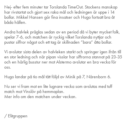
Nej- efter fem minuter tar Torslanda TimeOut. Stockens manskap
har rivstartat och gjort sex raka mål och ledningen är uppe i 14
bollar. Mikkel Hansen gör fina insatser och Hugo fortsatt bra åt
båda hållen.
Andra halvlek präglas sedan av en period då vi byter mycket folk,
spelar 7-6, och matchen är ryckig vilket Torslanda nyttjar och
pustar siffror något och ett tag är skillnaden ”bara” åtta bollar.
Vi avslutar sista delen av halvleken starkt och springer igen ifrån till
en stor ledning och när pipan visslar har siffrorna stannat på 23-35
och en härlig busstur ner mot Alstermo avslutar en bra vecka för
oss.
Hugo landar på tio mål tätt följd av Minik på 7, Närenborn 6.
Nu ser vi fram mot en lite lugnare vecka som avslutas med tuff
match mot Vinslöv på hemmaplan.
Mer info om den matchen under veckan.
/ Elitgruppen