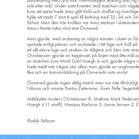
pausledning med fyra mål. Hemmalagets ledning stod sig 
mål efter mål. Under sista kvarten stod matchen och vä
kvar att spela hade Amo gått förbi och skaffat sig överl
hjälp ett starkt 7 mot 6-spel till ledning med 35–34 och 
förlust. Men den här kvällen var Amo starkast i slutminu
Amo:s femte raka vinst mot Önnered.
Amo gjorde, med undantag av några minuter i slutet av för
spelade enligt planen och avslutade i rätt läge och höll p
ett allt större lugn och struktur än tidigare och blev inte 
Christiansen gjorde en toppinsats på linjen med åtta mål o
av matchen kom Minik Dahl Hoegh in och gjorde några vikt
hade totalt inte någon stor afton men gjorde en avgörande in
lika och en kanonräddning på Önnereds sista avslut.
Önnered gjorde ingen dålig match men var inte tillräckligt
Nilsson och smarte Pontus Zetterman. Även Pelle Segertoft 
Målskyttar Anders Christiansen 8, Mathias Mark Pedersen
Hoegh 4 (1 straff), Hampus Karlsson 3, Jonas Jensen 2, Er
Roddy Nilsson