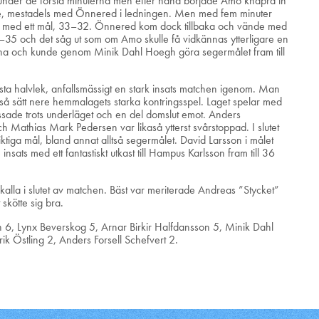
under de första minuterna men efter hand började Amo knapra in
gde, mestadels med Önnered i ledningen. Men med fem minuter
äge med ett mål, 33–32. Önnered kom dock tillbaka och vände med
36–35 och det såg ut som om Amo skulle få vidkännas ytterligare en
terna och kunde genom Minik Dahl Hoegh göra segermålet fram till
sta halvlek, anfallsmässigt en stark insats matchen igenom. Man
å så sätt nere hemmalagets starka kontringsspel. Laget spelar med
stressade trots underläget och en del domslut emot. Anders
ch Mathias Mark Pedersen var likaså ytterst svårstoppad. I slutet
iga mål, bland annat alltså segermålet. David Larsson i målet
sats med ett fantastiskt utkast till Hampus Karlsson fram till 36
 kalla i slutet av matchen. Bäst var meriterade Andreas ”Stycket”
skötte sig bra.
 6, Lynx Beverskog 5, Arnar Birkir Halfdansson 5, Minik Dahl
ik Östling 2, Anders Forsell Schefvert 2.