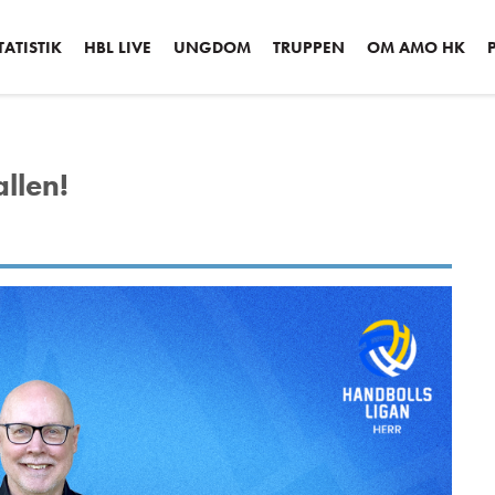
ATISTIK
HBL LIVE
UNGDOM
TRUPPEN
OM AMO HK
llen!