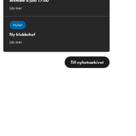
Årsmöte 8 juni 17:00
Läs mer
Nyhet
Ny klubbchef
Läs mer
Till nyhetsarkivet