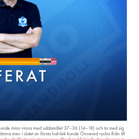
d kunde Amo vinna med uddamålet 37–36 (14–18) och ta med sig
a men i slutet av första halvlek kunde Önnered rycka ifrån till