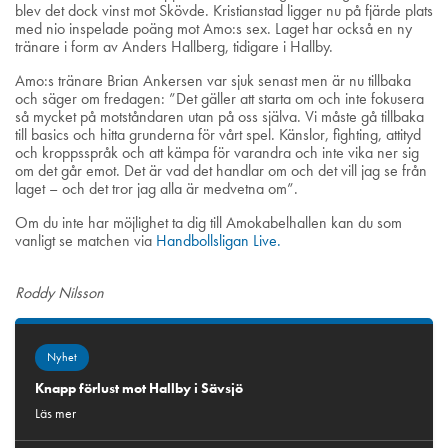
blev det dock vinst mot Skövde. Kristianstad ligger nu på fjärde plats
med nio inspelade poäng mot Amo:s sex. Laget har också en ny
tränare i form av Anders Hallberg, tidigare i Hallby.
Amo:s tränare Brian Ankersen var sjuk senast men är nu tillbaka
och säger om fredagen: ”Det gäller att starta om och inte fokusera
så mycket på motståndaren utan på oss själva. Vi måste gå tillbaka
till basics och hitta grunderna för vårt spel. Känslor, fighting, attityd
och kroppsspråk och att kämpa för varandra och inte vika ner sig
om det går emot. Det är vad det handlar om och det vill jag se från
laget – och det tror jag alla är medvetna om”.
Om du inte har möjlighet ta dig till Amokabelhallen kan du som
vanligt se matchen via
Handbollsligan Live.
Roddy Nilsson
Nyhet
Knapp förlust mot Hallby i Sävsjö
Läs mer