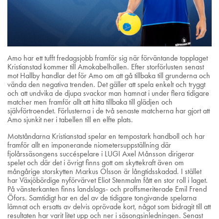
Amo har ett tufft fredagsjobb framför sig när förväntande topplaget
Kristianstad kommer till Amokabelhallen. Efter storförlusten senast
mot Hallby handlar det för Amo om att gå tillbaka till grunderna och
vända den negativa trenden. Det gäller att spela enkelt och tryggt
och att undvika de djupa svackor man hamnat i under flera tidigare
matcher men framför allt att hitta tillbaka till glädjen och
självförtroendet. Förlusterna i de två senaste matcherna har gjort att
Amo sjunkit ner i tabellen till en elfte plats.
Motståndarna Kristianstad spelar en tempostark handboll och har
framför allt en imponerande niometersuppställning där
fjolårssäsongens succéspelare i LUGI Axel Månsson dirigerar
spelet och där det i övrigt finns gott om skyttekraft även om
mångårige storskytten Markus Olsson är långtidsskadad. I stället
har Växjöbördige nyförvärvet Eliot Stenmalm fått en stor roll i laget.
På vänsterkanten finns landslags- och proffsmeriterade Emil Frend
Öfors. Samtidigt har en del av de tidigare tongivande spelarna
lämnat och ersatts av delvis oprövade kort, något som bidragit till att
resultaten har varit litet upp och ner i säsongsinledningen. Senast