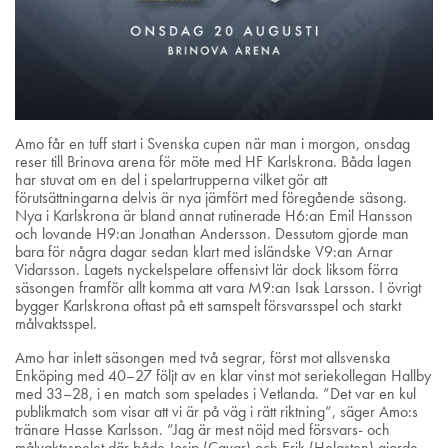
Amo får en tuff start i Svenska cupen när man i morgon, onsdag
reser till Brinova arena för möte med HF Karlskrona. Båda lagen
har stuvat om en del i spelartrupperna vilket gör att
förutsättningarna delvis är nya jämfört med föregående säsong.
Nya i Karlskrona är bland annat rutinerade H6:an Emil Hansson
och lovande H9:an Jonathan Andersson. Dessutom gjorde man
bara för några dagar sedan klart med isländske V9:an Arnar
Vidarsson. Lagets nyckelspelare offensivt lär dock liksom förra
säsongen framför allt komma att vara M9:an Isak Larsson. I övrigt
bygger Karlskrona oftast på ett samspelt försvarsspel och starkt
målvaktsspel.
Amo har inlett säsongen med två segrar, först mot allsvenska
Enköping med 40–27 följt av en klar vinst mot seriekollegan Hallby
med 33–28, i en match som spelades i Vetlanda. ”Det var en kul
publikmatch som visar att vi är på väg i rätt riktning”, säger Amo:s
tränare Hasse Karlsson. ”Jag är mest nöjd med försvars- och
målvaktsspelet där både Josip (Cavar) och Erik (Helgsten) gjorde