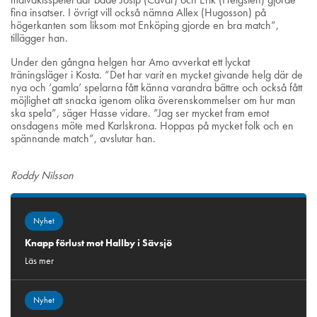
fina insatser. I övrigt vill också nämna Allex (Hugosson) på
högerkanten som liksom mot Enköping gjorde en bra match”,
tillägger han.
Under den gångna helgen har Amo avverkat ett lyckat
träningsläger i Kosta. ”Det har varit en mycket givande helg där de
nya och ’gamla’ spelarna fått känna varandra bättre och också fått
möjlighet att snacka igenom olika överenskommelser om hur man
ska spela”, säger Hasse vidare. ”Jag ser mycket fram emot
onsdagens möte med Karlskrona. Hoppas på mycket folk och en
spännande match”, avslutar han.
Roddy Nilsson
Nyhet
Knapp förlust mot Hallby i Sävsjö
Läs mer
Nyhet