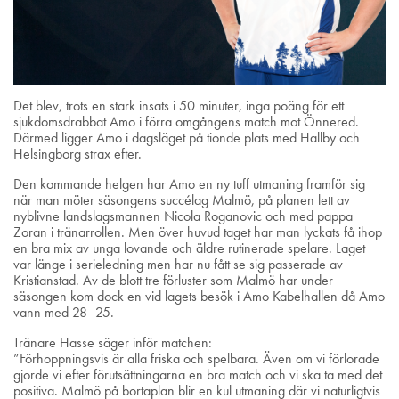
Det blev, trots en stark insats i 50 minuter, inga poäng för ett
sjukdomsdrabbat Amo i förra omgångens match mot Önnered.
Därmed ligger Amo i dagsläget på tionde plats med Hallby och
Helsingborg strax efter.
Den kommande helgen har Amo en ny tuff utmaning framför sig
när man möter säsongens succélag Malmö, på planen lett av
nyblivne landslagsmannen Nicola Roganovic och med pappa
Zoran i tränarrollen. Men över huvud taget har man lyckats få ihop
en bra mix av unga lovande och äldre rutinerade spelare. Laget
var länge i serieledning men har nu fått se sig passerade av
Kristianstad. Av de blott tre förluster som Malmö har under
säsongen kom dock en vid lagets besök i Amo Kabelhallen då Amo
vann med 28–25.
Tränare Hasse säger inför matchen:
”Förhoppningsvis är alla friska och spelbara. Även om vi förlorade
gjorde vi efter förutsättningarna en bra match och vi ska ta med det
positiva. Malmö på bortaplan blir en kul utmaning där vi naturligtvis