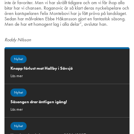
inte är favoriter. Men vi har skrällt tidigare och om vi får ihop alla
bitar har vi chansen. Roganovic är så klart deras nyckelspelare och
även kantspelaren Felix Montebovi har ju fått pröva på landslaget.
Sedan har målvakten Ebbe Håkansson gjort en fantastisk säsong.
Men de har ett homogent lag i alla delar”, avslutar han.
Roddy Nilsson
Nyhet
Knapp förlust mot Hallby i Sävsjö
Läs mer
Nyhet
Säsongen drar äntligen igång!
Läs mer
Nyhet