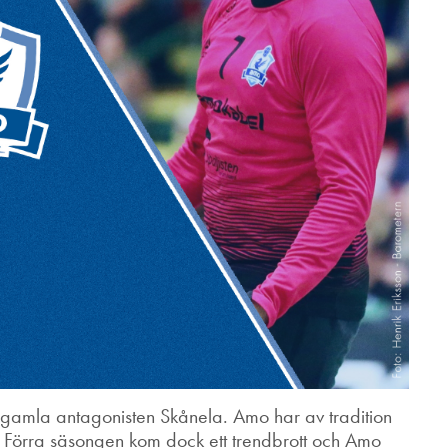
 gamla antagonisten Skånela. Amo har av tradition
. Förra säsongen kom dock ett trendbrott och Amo