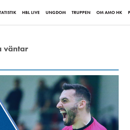
ATISTIK
HBL LIVE
UNGDOM
TRUPPEN
OM AMO HK
a väntar