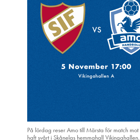
På lördag reser Amo till Märsta för match mot
haft svårt i Skånelas hemmahall Vikingahallen