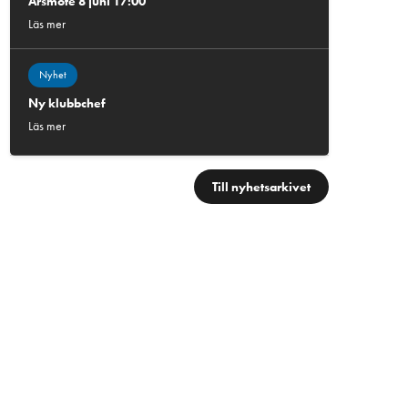
Årsmöte 8 juni 17:00
Läs mer
Nyhet
Ny klubbchef
Läs mer
Till nyhetsarkivet