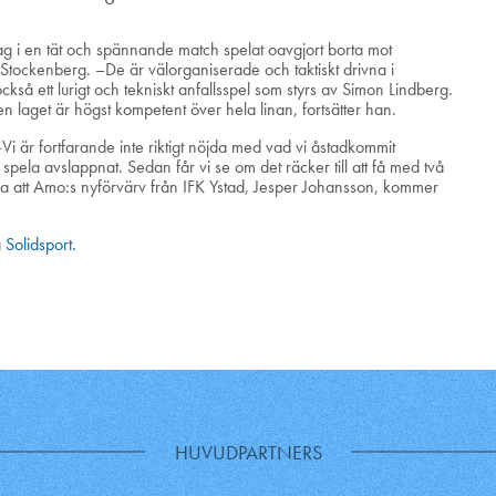
sdag i en tät och spännande match spelat oavgjort borta mot
 Stockenberg. –De är välorganiserade och taktiskt drivna i
kså ett lurigt och tekniskt anfallsspel som styrs av Simon Lindberg.
 laget är högst kompetent över hela linan, fortsätter han.
Vi är fortfarande inte riktigt nöjda med vad vi åstadkommit
 spela avslappnat. Sedan får vi se om det räcker till att få med två
ka att Amo:s nyförvärv från IFK Ystad, Jesper Johansson, kommer
a
Solidsport.
HUVUDPARTNERS