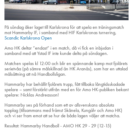
På söndag åker laget till Karlskrona för att spela en träningsmatch
mot Hammarby IF, i samband med HIF Karlskronas turnering,
Scandic Karlskrona Open
Amo HK deltar ”endast” i en match, då vi fick en inbjudan i
samband med att Ystad IF inte kunde delta på söndagen.
Matchen spelas kl 12:00 och blir en spännande kamp mot fjolårets
serietvåa (på sämre målskillnad än HK Aranäs), som har en uttalad
målsättning att nå Handbollsligan.
Hammarby har behållit fjolårets trupp, fått tillbaka långtidsskadade
spelare – samt förstärkt utifrån med en för Amo HK-publiken bekant
spelare: Nicklas Andreasson!
Hammarby ses på förhand som ett av allsvenskans absoluta
topplag (tillsammans med främst Skånela, Kungälv och Amo HK)
och vi ser fram emot att se hur de båda lagen väljer att matcha.
Resultat: Hammarby Handboll - AMO HK 29 - 29 (12-15)