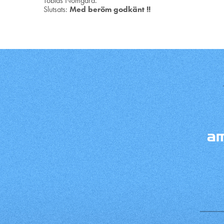
Tobias Nömgård.
Slutsats:
Med beröm godkänt !!