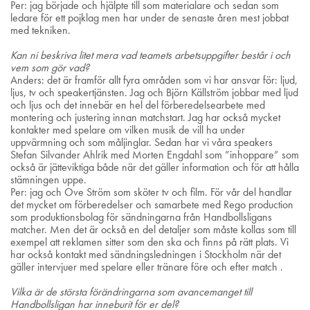
Per: jag började och hjälpte till som materialare och sedan som
ledare för ett pojklag men har under de senaste åren mest jobbat
med tekniken.
Kan ni beskriva litet mera vad teamets arbetsuppgifter består i och
vem som gör vad?
Anders: det är framför allt fyra områden som vi har ansvar för: ljud,
ljus, tv och speakertjänsten. Jag och Björn Källström jobbar med ljud
och ljus och det innebär en hel del förberedelsearbete med
montering och justering innan matchstart. Jag har också mycket
kontakter med spelare om vilken musik de vill ha under
uppvärmning och som måljinglar. Sedan har vi våra speakers
Stefan Silvander Ahlrik med Morten Engdahl som ”inhoppare” som
också är jätteviktiga både när det gäller information och för att hålla
stämningen uppe.
Per: jag och Ove Ström som sköter tv och film. För vår del handlar
det mycket om förberedelser och samarbete med Rego production
som produktionsbolag för sändningarna från Handbollsligans
matcher. Men det är också en del detaljer som måste kollas som till
exempel att reklamen sitter som den ska och finns på rätt plats. Vi
har också kontakt med sändningsledningen i Stockholm när det
gäller intervjuer med spelare eller tränare före och efter match .
Vilka är de största förändringarna som avancemanget till
Handbollsligan har inneburit för er del?