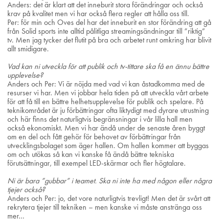
Anders: det är klart att det inneburit stora förändringar och också
krav på kvalitet men vi har också flera regler att hålla oss till.
Per: för min och Oves del har det inneburit en stor förändring att gå
från Solid sports inte alltid pålitliga streamingsändningar till ”riktig”
tv. Men jag tycker det flutit på bra och arbetet runt omkring har blivit
allt smidigare.
Vad kan ni utveckla för att publik och tv-tittare ska få en ännu bättre
upplevelse?
Anders och Per: Vi är nöjda med vad vi kan åstadkomma med de
resurser vi har. Men vi jobbar hela tiden på att utveckla vårt arbete
för att få till en bättre helhetsupplevelse för publik och spelare. På
teknikområdet är ju förbättringar ofta liktydigt med dyrare utrustning
och här finns det naturligtvis begränsningar i vår lilla hall men
också ekonomiskt. Men vi har ändå under de senaste åren byggt
om en del och fått gehör för behovet av förbättringar från
utvecklingsbolaget som äger hallen. Om hallen kommer att byggas
om och utökas så kan vi kanske få ändå bättre tekniska
förutsättningar, till exempel LED-skärmar och fler högtalare.
Ni är bara ”gubbar” i teamet. Ska ni inte ha med någon eller några
tjejer också?
Anders och Per: jo, det vore naturligtvis trevligt! Men det är svårt att
rekrytera tjejer till tekniken – men kanske vi måste anstränga oss
mer…