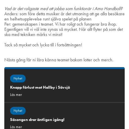
Vad är det roligaste med att jobba som funktionär i Amo Handboll?
Anders: som före detta musiker är det utmaning att ge alla besökare
en helhetsupplevelse runt själva spelet på planen
Per: gemenskapen i teamet. Vi har roligt och fungerar bra ihop.
Egentligen vill vi väl inte synas så mycket. När allt flyter på som det
ska med tekniken märks vi minst!
Tack så mycket och lycka till i fortsättningen!
Nästa gång får ni lära känna teamet bakom lotter och merch.
Nyhet
Knapp förlust mot Hallby i Sävsjö
Läs mer
Nyhet
Säsongen drar äntligen igång!
Läs mer