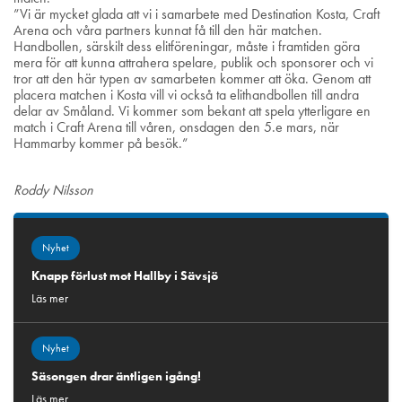
”Vi är mycket glada att vi i samarbete med Destination Kosta, Craft
Arena och våra partners kunnat få till den här matchen.
Handbollen, särskilt dess elitföreningar, måste i framtiden göra
mera för att kunna attrahera spelare, publik och sponsorer och vi
tror att den här typen av samarbeten kommer att öka. Genom att
placera matchen i Kosta vill vi också ta elithandbollen till andra
delar av Småland. Vi kommer som bekant att spela ytterligare en
match i Craft Arena till våren, onsdagen den 5.e mars, när
Hammarby kommer på besök.”
Roddy Nilsson
Nyhet
Knapp förlust mot Hallby i Sävsjö
Läs mer
Nyhet
Säsongen drar äntligen igång!
Läs mer