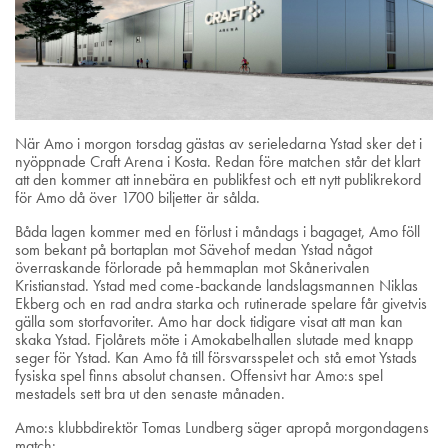
När Amo i morgon torsdag gästas av serieledarna Ystad sker det i
nyöppnade Craft Arena i Kosta. Redan före matchen står det klart
att den kommer att innebära en publikfest och ett nytt publikrekord
för Amo då över 1700 biljetter är sålda.
Båda lagen kommer med en förlust i måndags i bagaget, Amo föll
som bekant på bortaplan mot Sävehof medan Ystad något
överraskande förlorade på hemmaplan mot Skånerivalen
Kristianstad. Ystad med come-backande landslagsmannen Niklas
Ekberg och en rad andra starka och rutinerade spelare får givetvis
gälla som storfavoriter. Amo har dock tidigare visat att man kan
skaka Ystad. Fjolårets möte i Amokabelhallen slutade med knapp
seger för Ystad. Kan Amo få till försvarsspelet och stå emot Ystads
fysiska spel finns absolut chansen. Offensivt har Amo:s spel
mestadels sett bra ut den senaste månaden.
Amo:s klubbdirektör Tomas Lundberg säger apropå morgondagens
match: