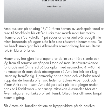
Amo avslutar på onsdag 13/12 första halvan av seriespelet med att
resa till Stockholm för att fira Lucia med match mot Hammarby.
Hammarby i ”Jerkahallen” på söder är en erkänt svår uppgift inte
minst beroende på lagets stöd från sina röststarka hemmafans. De
två besök Amo gjort här i Allsvenska sammanhang har resulterat i
relativt klara förluster.
Hammarby har gjort flera imponerande insatser i årets serie och
låg fram till senaste omgången i topp då man litet överraskande
förlorade mot Önnered på bortaplan med osannolika 41–40. På
hemmaplan är man dock obesegrade så Amo har här en riktig
utmaning framför sig. Hammarby har en bred och välbalanserad
trupp där de främsta offensiva hoten är Edwin Aspenbäck och
Viktor Ahlstrand – som Amo tidigare stött på flera gånger under
hans tid i Karlskrona – och tunge mittsexan Alexander Morsten.
Även tidigare Frankrikeproffset Henrik Olsson har allt mera börjat
komma igång.
För Amo:s del handlar det om att bygga vidare på de positiva