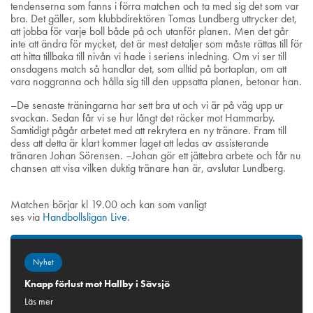
tendenserna som fanns i förra matchen och ta med sig det som var
bra. Det gäller, som klubbdirektören Tomas Lundberg uttrycker det,
att jobba för varje boll både på och utanför planen. Men det går
inte att ändra för mycket, det är mest detaljer som måste rättas till för
att hitta tillbaka till nivån vi hade i seriens inledning. Om vi ser till
onsdagens match så handlar det, som alltid på bortaplan, om att
vara noggranna och hålla sig till den uppsatta planen, betonar han.
–De senaste träningarna har sett bra ut och vi är på väg upp ur
svackan. Sedan får vi se hur långt det räcker mot Hammarby.
Samtidigt pågår arbetet med att rekrytera en ny tränare. Fram till
dess att detta är klart kommer laget att ledas av assisterande
tränaren Johan Sörensen. –Johan gör ett jättebra arbete och får nu
chansen att visa vilken duktig tränare han är, avslutar Lundberg.
Matchen börjar kl 19.00 och kan som vanligt
ses via
Handbollsligan Live.
Nyhet
Knapp förlust mot Hallby i Sävsjö
Läs mer