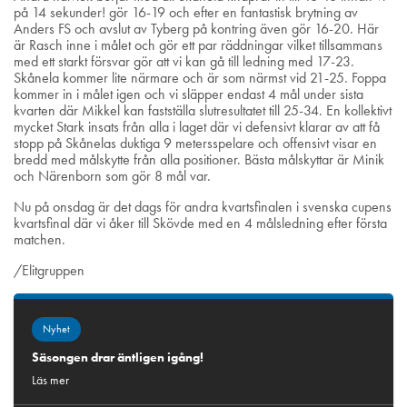
på 14 sekunder! gör 16-19 och efter en fantastisk brytning av
Anders FS och avslut av Tyberg på kontring även gör 16-20. Här
är Rasch inne i målet och gör ett par räddningar vilket tillsammans
med ett starkt försvar gör att vi kan gå till ledning med 17-23.
Skånela kommer lite närmare och är som närmst vid 21-25. Foppa
kommer in i målet igen och vi släpper endast 4 mål under sista
kvarten där Mikkel kan fastställa slutresultatet till 25-34. En kollektivt
mycket Stark insats från alla i laget där vi defensivt klarar av att få
stopp på Skånelas duktiga 9 metersspelare och offensivt visar en
bredd med målskytte från alla positioner. Bästa målskyttar är Minik
och Närenborn som gör 8 mål var.
Nu på onsdag är det dags för andra kvartsfinalen i svenska cupens
kvartsfinal där vi åker till Skövde med en 4 målsledning efter första
matchen.
/Elitgruppen
Nyhet
Säsongen drar äntligen igång!
Läs mer