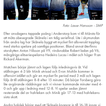
Foto: Lasse Hansson - SMP
Efter onsdagens tappade poäng i Anderstorp kom vi till Märsta för
att möta obesegrade Skånela i en tidig seriefinal. Lite i skymundan
från andra lag har Skånela byggt ett mycket fint allsvenskt topplag
med starka spelare på samtliga positioner. Bland annat återfinns
storskytten Anton Nilsson på V9, vindsnabbe Robert ladan på V6,
mångåriga elitseriespelarna Hedeiro Lucau i målet och höger 9:an
Rickard Åkerman.
Matchen börjar jämnt och lagen följs inledningsvis åt. Vid
ställningen 4-3 blir Minik utvisad och Evon Mohlin kommer in
offensivt istället och gör en mycket fin period med 3 mål och lagen
följs åt till ställningen 8-8 efter 15 minuter. Då börjar Forsberg göra
lite avgörande räddningar och vi vinner kommande minuter med 4-
0 och går upp i ledning med 12-8. Vi spelar sedan jämnt
resterande del av halvleken och Minik gör 17-13 med halvlekens
sista skott.
Andra halvlek börjar med att Skånela knaprar in till 16-18 innan vi