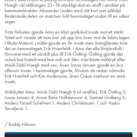
Hoegh vid ställningen 23–18 olyckligt sköt en straff i ansiktet på
hemmamålvakten Alexander Lindèn med rött kort som påföljd.
Resterande delen av matchen höll hemmalaget undan till en säker
seger.
Trots förlusten gjorde Amo en klart godkänd insats mot ett starkt
Ystad och visade att man kan stå upp bra även mot de bästa lagen.
Nikola Matovic i målet gjorde en fin insats men överglänstes trots
det av hemmalagets Erik Hvenfeldt. I Amo slet alla förtjänstfullt i
försvaret med ett särskilt plus till Erik Östling. Östling gjorde det
också bra framåt med fem mål och blev näst bäste målskytt efter
Minik Dahl Hoegh med sex. Även Jonas Jensen gjorde en bra
offensiv insats. I hemmalaget gjorde, förutom de redan nämnda
Erik Hvenfelt och Kim Andersson, även Oskar Joelsson en stark
insats.
Målskyttar Amo: Minik Dahl Hoegh 6 (4 straffar), Erik Östling 5,
Jonas Jensen 4, Arnar Birkir Halfdansson 4, Samuel Lindberg 3,
Anders Forsell Schefvert 1, Anders Christiansen 1 och Vasko
Sevaljevic 1.
/ Roddy Nilsson