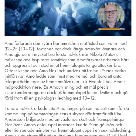
Amo förlorade den svåra bortamatchen mot Ystad som vann med
32–25 (13–12). Matchen var dock länge avsevärt jämnare och
Amo gjorde en mycket bra första halvlek när Nikola Matovic i
målet spelade inspirerat samtidigt som Amoförsvaret arbetade hårt
och aggressivt och stod emot hemmalagets tunga attacker bra.
Offensivt spelade Amo klokt och undvek att fastna i Ystads starka
mittförsvar. Amo ledde som mest med tre mål och bara ett antal
frilägesräddningar av hemmamålvakten Erik Hvenfelt höll Amo:s
målproduktion nere. En Amoutvisning och ett mål precis i
slutsekunderna gjorde dock att hemmalaget kunde kvittera och gå
förbi fram till en psykologisk ledning med 13–12.
I andra halvlek orkade inte Amo längre på samma sätt som i första
komma upp på hemmalagets starka skyttar där framför allt Kim
Andersson briljerade med omväxlande skott och framspelningar.
När även Amo:s anfallsspel mattades kunde Ystad gå ifrån och
efter tio spelade minuter var hemmalaget uppe i en sexmålsledning.
Amo:s sista chans till poäng försvann förmodligen när Minik Dahl