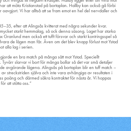
 tvingas till negativt kvalspel. Hallby ligger efter sin vinst mot
 att möta Kristianstad på bortaplan. Hallby kan också gå förbi
oavgjort. Vi har alltså att se fram emot en hel del nervdaller och
5–35, efter att Alingsås kvitterat med några sekunder kvar.
tt mycket starkt hemmalag, så ock denna säsong. Laget har starka
 Granlund men också ett tufft försvar och starkt kontringsspel så
tillvara de lägen man får. Även om det blev knapp förlust mot Ystad
 alla lag i serien.
gjorde en bra match på många sätt mot Ystad. Speciellt
 Tyvärr slarvar vi bort för många bollar så det var små detaljer
 de avgörande lägena. Alingsås på bortaplan blir en tuff match –
v streckstriden själva och inte vara avhängiga av resultaten i
 oss poäng och därmed säkra kontraktet för nästa år. Vi hoppas
för att stötta oss.”