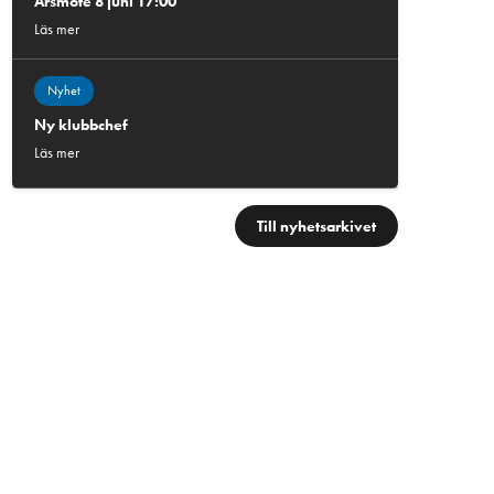
Årsmöte 8 juni 17:00
Läs mer
Nyhet
Ny klubbchef
Läs mer
Till nyhetsarkivet