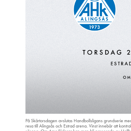
På Skärtorsdagen avslutas Handbollsligans grundserie med 
resa till Alingsås och Estrad arena. Vinst innebär att kontr