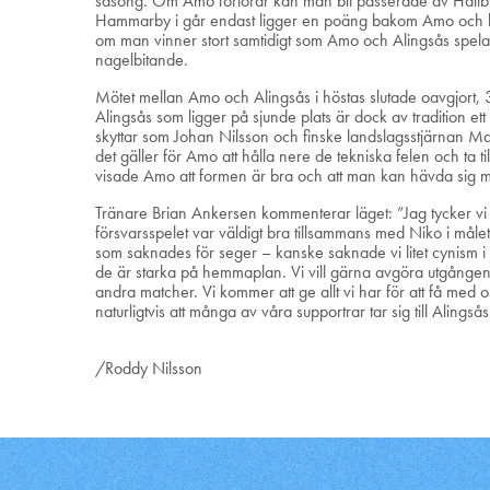
säsong. Om Amo förlorar kan man bli passerade av Hallby och
Hammarby i går endast ligger en poäng bakom Amo och har
om man vinner stort samtidigt som Amo och Alingsås spelar 
nagelbitande.
Mötet mellan Amo och Alingsås i höstas slutade oavgjort, 3
Alingsås som ligger på sjunde plats är dock av tradition e
skyttar som Johan Nilsson och finske landslagsstjärnan Max
det gäller för Amo att hålla nere de tekniska felen och ta 
visade Amo att formen är bra och att man kan hävda sig mot
Tränare Brian Ankersen kommenterar läget: ”Jag tycker vi 
försvarsspelet var väldigt bra tillsammans med Niko i målet.
som saknades för seger – kanske saknade vi litet cynism i
de är starka på hemmaplan. Vi vill gärna avgöra utgången a
andra matcher. Vi kommer att ge allt vi har för att få med
naturligtvis att många av våra supportrar tar sig till Alingsås 
/Roddy Nilsson