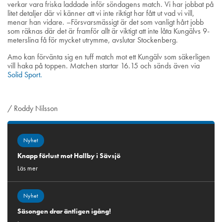
verkar vara friska laddade inför söndagens match. Vi har jobbat på
litet detaljer där vi känner att vi inte riktigt har fått ut vad vi vill,
menar han vidare. –Försvarsmässigt är det som vanligt hårt jobb
som räknas där det är framför allt är viktigt att inte låta Kungälvs 9-
meterslina få för mycket utrymme, avslutar Stockenberg.
Amo kan förvänta sig en tuff match mot ett Kungälv som säkerligen
vill haka på toppen. Matchen startar 16.15 och sänds även via
Solid Sport.
/ Roddy Nilsson
Nyhet
Knapp förlust mot Hallby i Sävsjö
Läs mer
Nyhet
Säsongen drar äntligen igång!