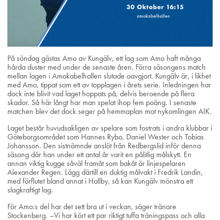
På söndag gästas Amo av Kungälv, ett lag som Amo haft många
hårda duster med under de senaste åren. Förra säsongens match
mellan lagen i Amokabelhallen slutade oavgjort. Kungälv är, i likhet
med Amo, tippat som ett av topplagen i årets serie. Inledningen har
dock inte blivit vad laget hoppats på, delvis beroende på flera
skador. Så här långt har man spelat ihop fem poäng. I senaste
matchen blev det dock seger på hemmaplan mot nykomlingen AIK.
Laget består huvudsakligen av spelare som fostrats i andra klubbar i
Göteborgsområdet som Hannes Rybo, Daniel Wester och Tobias
Johansson. Den sistnämnde anslöt från Redbergslid inför denna
säsong där han under ett antal år varit en pålitlig målskytt. En
annan viktig kugge såväl framåt som bakåt är linjespelaren
Alexander Regen. Lägg därtill en duktig målvakt i Fredrik Landin,
med förflutet bland annat i Hallby, så kan Kungälv mönstra ett
slagkraftigt lag.
För Amo:s del har det sett bra ut i veckan, säger tränare
Stockenberg. –Vi har kört ett par riktigt tuffa träningspass och alla