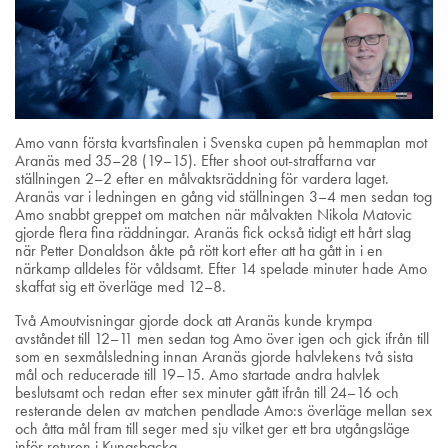
Amo vann första kvartsfinalen i Svenska cupen på hemmaplan mot
Aranäs med 35–28 (19–15). Efter shoot out-straffarna var
ställningen 2–2 efter en målvaktsräddning för vardera laget.
Aranäs var i ledningen en gång vid ställningen 3–4 men sedan tog
Amo snabbt greppet om matchen när målvakten Nikola Matovic
gjorde flera fina räddningar. Aranäs fick också tidigt ett hårt slag
när Petter Donaldson åkte på rött kort efter att ha gått in i en
närkamp alldeles för våldsamt. Efter 14 spelade minuter hade Amo
skaffat sig ett överläge med 12–8.
Två Amoutvisningar gjorde dock att Aranäs kunde krympa
avståndet till 12–11 men sedan tog Amo över igen och gick ifrån till
som en sexmålsledning innan Aranäs gjorde halvlekens två sista
mål och reducerade till 19–15. Amo startade andra halvlek
beslutsamt och redan efter sex minuter gått ifrån till 24–16 och
resterande delen av matchen pendlade Amo:s överläge mellan sex
och åtta mål fram till seger med sju vilket ger ett bra utgångsläge
inför returen i Kungsbacka.