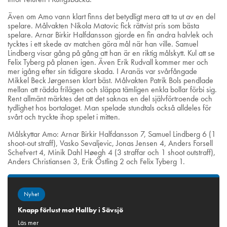
Även om Amo vann klart finns det betydligt mera att ta ut av en del
spelare. Målvakten Nikola Matovic fick rättvist pris som bästa
spelare. Arnar Birkir Halfdansson gjorde en fin andra halvlek och
tycktes i ett skede av matchen göra mål när han ville. Samuel
Lindberg visar gång på gång att han är en riktig målskytt. Kul att se
Felix Tyberg på planen igen. Även Erik Rudvall kommer mer och
mer igång efter sin tidigare skada. I Aranäs var svårfångade
Mikkel Beck Jørgensen klart bäst. Målvakten Patrik Bols pendlade
mellan att rädda frilägen och släppa tämligen enkla bollar förbi sig.
Rent allmänt märktes det att det saknas en del självförtroende och
tydlighet hos bortalaget. Man spelade stundtals också alldeles för
svårt och tryckte ihop spelet i mitten.
Målskyttar Amo: Arnar Birkir Halfdansson 7, Samuel Lindberg 6 (1
shoot-out straff), Vasko Sevaljevic, Jonas Jensen 4, Anders Forsell
Schefvert 4, Minik Dahl Høegh 4 (3 straffar och 1 shoot outstraff),
Anders Christiansen 3, Erik Östling 2 och Felix Tyberg 1.
Nyhet
Knapp förlust mot Hallby i Sävsjö
Läs mer