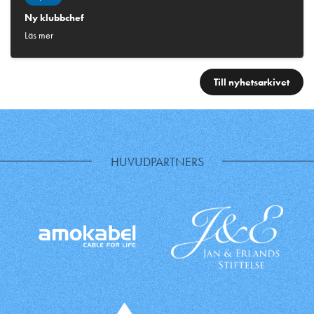
Ny klubbchef
Läs mer
Till nyhetsarkivet
HUVUDPARTNERS