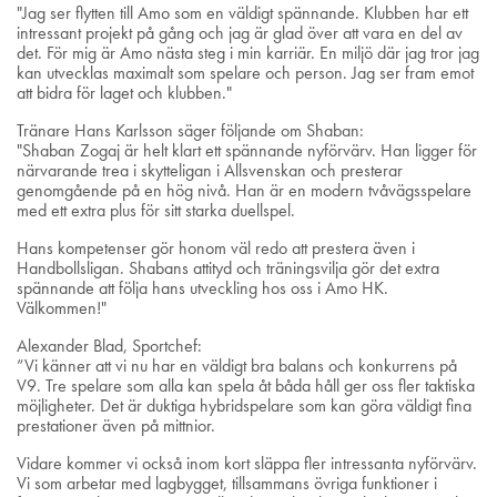
"Jag ser flytten till Amo som en väldigt spännande. Klubben har ett
intressant projekt på gång och jag är glad över att vara en del av
det. För mig är Amo nästa steg i min karriär. En miljö där jag tror jag
kan utvecklas maximalt som spelare och person. Jag ser fram emot
att bidra för laget och klubben."
Tränare Hans Karlsson säger följande om Shaban:
"Shaban Zogaj är helt klart ett spännande nyförvärv. Han ligger för
närvarande trea i skytteligan i Allsvenskan och presterar
genomgående på en hög nivå. Han är en modern tvåvägsspelare
med ett extra plus för sitt starka duellspel.
Hans kompetenser gör honom väl redo att prestera även i
Handbollsligan. Shabans attityd och träningsvilja gör det extra
spännande att följa hans utveckling hos oss i Amo HK.
Välkommen!"
Alexander Blad, Sportchef:
”Vi känner att vi nu har en väldigt bra balans och konkurrens på
V9. Tre spelare som alla kan spela åt båda håll ger oss fler taktiska
möjligheter. Det är duktiga hybridspelare som kan göra väldigt fina
prestationer även på mittnior.
Vidare kommer vi också inom kort släppa fler intressanta nyförvärv.
Vi som arbetar med lagbygget, tillsammans övriga funktioner i