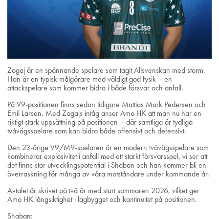
Zogaj är en spännande spelare som tagit Allsvenskan med storm.
Han är en typisk målgörare med väldigt god fysik – en
attackspelare som kommer bidra i både försvar och anfall.
På V9-positionen finns sedan tidigare Mattias Mark Pedersen och
Emil Larsen. Med Zogajs intåg anser Amo HK att man nu har en
riktigt stark uppsättning på positionen – där samtliga är tydliga
tvåvägsspelare som kan bidra både offensivt och defensivt.
Den 23-årige V9/M9-spelaren är en modern tvåvägsspelare som
kombinerar explosivitet i anfall med ett starkt försvarsspel, vi ser att
det finns stor utvecklingspotential i Shaban och han kommer bli en
överraskning för många av våra motståndare under kommande år.
Avtalet är skrivet på två år med start sommaren 2026, vilket ger
Amo HK långsiktighet i lagbygget och kontinuitet på positionen.
Shaban: