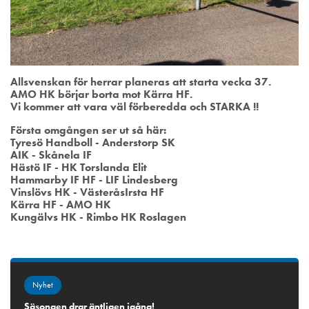
Allsvenskan för herrar planeras att starta vecka 37.
AMO HK börjar borta mot Kärra HF.
Vi kommer att vara väl förberedda och STARKA !!
Första omgången ser ut så här:
Tyresö Handboll - Anderstorp SK
AIK - Skånela IF
Hästö IF - HK Torslanda Elit
Hammarby IF HF - LIF Lindesberg
Vinslövs HK - VästeråsIrsta HF
Kärra HF - AMO HK
Kungälvs HK - Rimbo HK Roslagen
Nyhet
Säsongen drar äntligen igång!