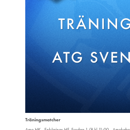
Träningsmatcher
Amo HK - Enköpings HF, Fredag 1/8 kl 11:00 - Amokabel