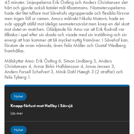
45 minuter. Linjespelarna Erik Östling och Anders Christiansen slet
hårt och gjorde också tiotalet mål tillsammans. Niometersspelarna
hade det litet tuffare mot Sävehofs utgrupperade och flexibla försvar
men ingen föll ur ramen. Amo:s målvakt Nikola Matovic hade en
svår uppgift ställd mot ideliga sexmetersavslut men knep en del skott
mot slutet av matchen. Glädjande för Amo var att Erik Rudvall var
tillbaka i spel efter sin skada och visade med sin inställning och sin
energi att han kommer att bli mycket nyttig framöver. I Sävehof kan,
förutom de ovan nämnda, även Felix Möller och Gustaf Wedberg
framhållas.
Målskyttar Amo: Erik Östling 6, Simon Lindberg 5, Anders
Christiansen 4, Arnar Birkir Halfdansson 4, Jonas Jensen 3,
Anders Forsell Schefvert 3, Minik Dahl Høegh 3 (2 straffar) och
Felix Tyberg 1.
Nyhet
Knapp förlust mot Hallby i Sävsjö
Läs mer
Nyhet