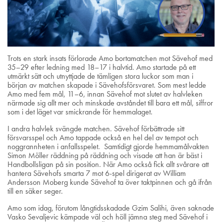
Trots en stark insats förlorade Amo bortamatchen mot Sävehof med
35–29 efter ledning med 18–17 i halvtid. Amo startade på ett
utmärkt sätt och utnyttjade de tämligen stora luckor som man i
början av matchen skapade i Sävehofsförsvaret. Som mest ledde
Amo med fem mål, 11–6, innan Sävehof mot slutet av halvleken
närmade sig allt mer och minskade avståndet till bara ett mål, siffror
som i det läget var smickrande för hemmalaget.
I andra halvlek svängde matchen. Sävehof förbättrade sitt
försvarsspel och Amo tappade också en hel del av tempot och
noggrannheten i anfallsspelet. Samtidigt gjorde hemmamålvakten
Simon Möller räddning på räddning och visade att han är bäst i
Handbollsligan på sin position. När Amo också fick allt svårare att
hantera Sävehofs smarta 7 mot 6-spel dirigerat av William
Andersson Moberg kunde Sävehof ta över taktpinnen och gå ifrån
till en säker seger.
Amo som idag, förutom långtidsskadade Gzim Salihi, även saknade
Vasko Sevaljevic kämpade väl och höll jämna steg med Sävehof i