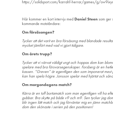
https://solidsport.com/karrahf-herrar/games/g/ow9ixy
Här kommer en kort intervju med
Daniel Steen
som ger s
kommande motståndare:
Om försäsongen?
Tycker att det varit en bra försäsong med blandade resultat.
mycket jämfört med vad vi gjort tidigare.
Om årets trupp?
Tycker att vi värvat väldigt ungt och hoppas dom kan blomma
spelare med bra försvarsegenskaper. Forsberg är en hetlevr
kassen. ”Greven” är egentligen den som imponerat mest på 
kan han spela högre. Jonsson spelar med hjärtat och såna 
Om morgondagens match?
Kärra är en tuff bortamatch som man egentligen vill ha ef
gubbar. Bra skytte på både v9 och m9. Sen tycker jag dom 
blir ingen lätt match och jag förväntar mig en jämn matc
dom den skönaste i serien på den positionen!