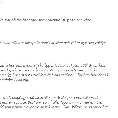
dv
in syn på försäsongen, nya spelarna i truppen och våra
 Men alla har fått spela relativ mycket och vi har bytt runt väldigt
 ut hos oss. Evons styrka ligger ju i hans skytte. Sääf är en klok
ad spelare med styrka i att sätta ingång spelet snabbt från
mig, hans största problem är hans snällhet... Tar han bort det så
behövs i alla lag!
ter 6-10 omgångar då motivationen är slut på deras rutinerade
har en v6, Isak Boström, som håller topp 3 - nivå i serien. Det
hbild som kommer avgöras sista kvarten. Om Willram är speaker har