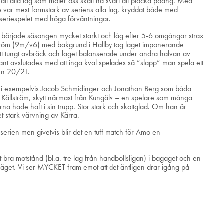
att alla lag som möter oss skall ha svårt att plocka poäng. Med
e var mest formstark av seriens alla lag, kryddat både med
i seriespelet med höga förväntningar.
h började säsongen mycket starkt och låg efter 5-6 omgångar strax
oström (9m/v6) med bakgrund i Hallby tog laget imponerande
 ett tungt avbräck och laget balanserade under andra halvan av
ant avslutades med att inga kval spelades så ”slapp” man spela ett
ngen 20/21.
in i exempelvis Jacob Schmidinger och Jonathan Berg som båda
 Källström, skytt närmast från Kungälv – en spelare som många
rna hade haft i sin trupp. Stor stark och skottglad. Om han är
t stark värvning av Kärra.
rien men givetvis blir det en tuff match för Amo en
bra motstånd (bl.a. tre lag från handbollsligan) i bagaget och en
läget. Vi ser MYCKET fram emot att det äntligen drar igång på