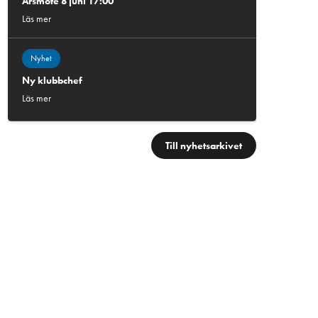
Årsmöte 8 juni 17:00
Läs mer
Nyhet
Ny klubbchef
Läs mer
Till nyhetsarkivet