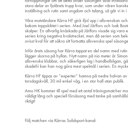
förhoppningar om att detta under säsongen skall innebära 
stora delar av fjolårets trupp kvar, som under våren kansk
inställning och rutin samt ungdom och talang, så går vi in 
Våra motståndare Kärra HF gick ifjol upp i allsvenskan oc
bakom toppskiktet i serien. Med Joel Järlfors och Isak B
skalper. En allvarlig knäskada på Järlfors visade sig vara
serien kring negativa kvalstrecket, men då serien som bek
ovisst kval för att säkra sitt fortsatta allsvenska spel säso
Inför årets säsong har Kärra tappat en del namn med rut
lägger skorna på hyllan. Nytt namn på nio meter är Simon
allsvenska klubbar, och säkerligen lag i handbollsligan, gä
skadefri kan han nog göra mest spelmål i serien. En mycke
Kärra HF tippas av ”experter” hamna på nedre halvan av se
torsdagskväll, 30 mil enkel väg, i en stor hall utan publik.
Amo HK kommer till spel med ett antal träningsmatcher mot 
väldigt lång och speciell försäsong med tanke på samhälls
riktigt!
Följ matchen via Kärras Solidsport-kanal: