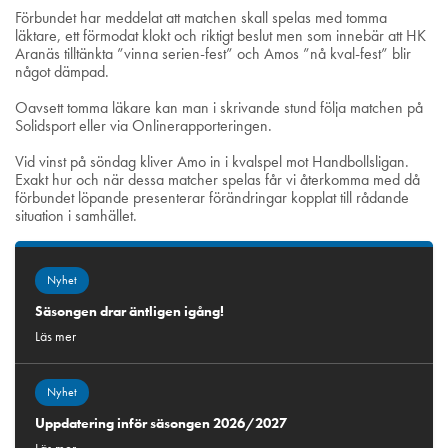
Förbundet har meddelat att matchen skall spelas med tomma
läktare, ett förmodat klokt och riktigt beslut men som innebär att HK
Aranäs tilltänkta ”vinna serien-fest” och Amos ”nå kval-fest” blir
något dämpad.
Oavsett tomma läkare kan man i skrivande stund följa matchen på
Solidsport eller via Onlinerapporteringen.
Vid vinst på söndag kliver Amo in i kvalspel mot Handbollsligan.
Exakt hur och när dessa matcher spelas får vi återkomma med då
förbundet löpande presenterar förändringar kopplat till rådande
situation i samhället.
Nyhet
Säsongen drar äntligen igång!
Läs mer
Nyhet
Uppdatering inför säsongen 2026/2027