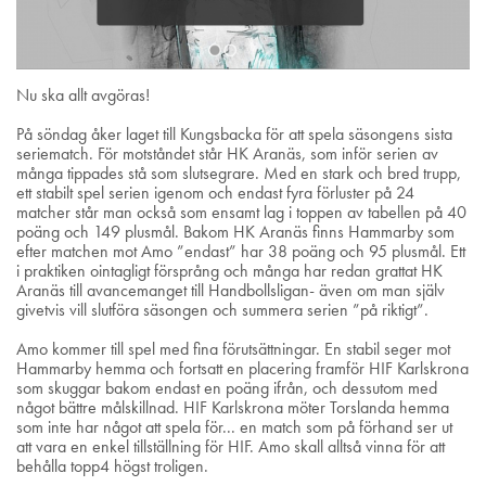
Nu ska allt avgöras!
På söndag åker laget till Kungsbacka för att spela säsongens sista
seriematch. För motståndet står HK Aranäs, som inför serien av
många tippades stå som slutsegrare. Med en stark och bred trupp,
ett stabilt spel serien igenom och endast fyra förluster på 24
matcher står man också som ensamt lag i toppen av tabellen på 40
poäng och 149 plusmål. Bakom HK Aranäs finns Hammarby som
efter matchen mot Amo ”endast” har 38 poäng och 95 plusmål. Ett
i praktiken ointagligt försprång och många har redan grattat HK
Aranäs till avancemanget till Handbollsligan- även om man själv
givetvis vill slutföra säsongen och summera serien ”på riktigt”.
Amo kommer till spel med fina förutsättningar. En stabil seger mot
Hammarby hemma och fortsatt en placering framför HIF Karlskrona
som skuggar bakom endast en poäng ifrån, och dessutom med
något bättre målskillnad. HIF Karlskrona möter Torslanda hemma
som inte har något att spela för... en match som på förhand ser ut
att vara en enkel tillställning för HIF. Amo skall alltså vinna för att
behålla topp4 högst troligen.