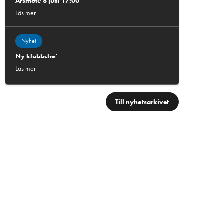
Årsmöte 8 juni 17:00
Läs mer
Nyhet
Ny klubbchef
Läs mer
Till nyhetsarkivet