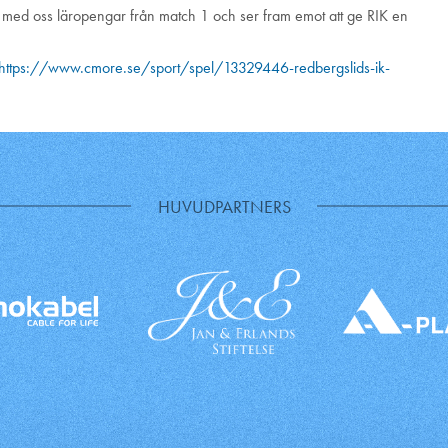
r med oss läropengar från match 1 och ser fram emot att ge RIK en
https://www.cmore.se/sport/spel/13329446-redbergslids-ik-
HUVUDPARTNERS