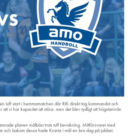
er en tuff start i hemmamatchen där RIK direkt tog kommandot och
att vi har kapacitet att störa- men det blev tydligt att högstanivån
lämnade planen målbäst trots tuff bevakning. Mittförsvaret med
tte och bakom dessa hade Krantz i mål en bra dag på jobbet.