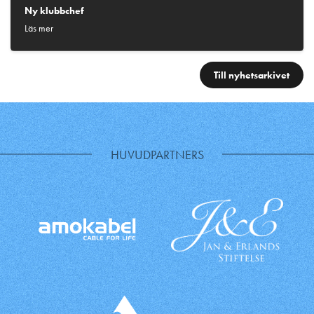
Ny klubbchef
Läs mer
Till nyhetsarkivet
HUVUDPARTNERS