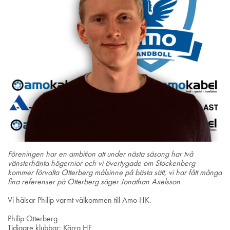
Föreningen har en ambition att under nästa säsong har två
vänsterhänta högernior och vi övertygade om Stockenberg
kommer förvalta Otterberg målsinne på bästa sätt, vi har fått många
fina referenser på Otterberg säger Jonathan Axelsson
Vi hälsar Philip varmt välkommen till Amo HK.
Philip Otterberg
Tidigare klubbar: Kärra HF