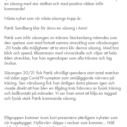
en säsong med stor stolthet och med positiva vibbar inför
kommande!
Nästa nyhet som rör nästa säsongs trupp är:
Patrik Sandberg klar för ännu en säsong i Amo!
Patrik som inför säsongen av tränare Stockenberg nämndes som
den spelare som med fortsatt samma utveckling som vårsäsongen
-20 hade alla möjligheter att ta stora kliv denna säsong. Med bra
blick och speed, tillsammans med vinnarskalle och viljan att hela
tiden utvecklas, har han egenskaper som alla tränare och lag
önskar.
Säsongen 20/21 fick Patrik ofrivilligt spendera stort antal matcher
vid sidan pga Covid19-symptom som omöjliggjorde närvaro på
träning. Sen vårsäsong fick han äntligen äntra planen igen och
visade direkt att han blev en tillgång trots frånvaro av fysisk träning
och bollkontakt på månader. Vi ser fram emot att följa en taggad
och fysisk stark Patrik kommande säsong.
Elitgruppen kommer inom kort presentera ytterligare nyheter som
rör truppbygget. Nyförvärv släpps i veckan som kommer… Håll