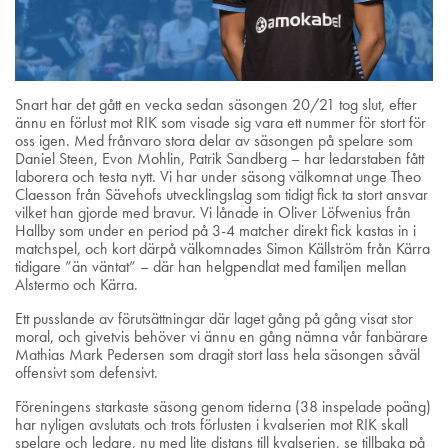
Snart har det gått en vecka sedan säsongen 20/21 tog slut, efter
ännu en förlust mot RIK som visade sig vara ett nummer för stort för
oss igen. Med frånvaro stora delar av säsongen på spelare som
Daniel Steen, Evon Mohlin, Patrik Sandberg – har ledarstaben fått
laborera och testa nytt. Vi har under säsong välkomnat unge Theo
Claesson från Sävehofs utvecklingslag som tidigt fick ta stort ansvar
vilket han gjorde med bravur. Vi lånade in Oliver Löfwenius från
Hallby som under en period på 3-4 matcher direkt fick kastas in i
matchspel, och kort därpå välkomnades Simon Källström från Kärra
tidigare ”än väntat” – där han helgpendlat med familjen mellan
Alstermo och Kärra.
Ett pusslande av förutsättningar där laget gång på gång visat stor
moral, och givetvis behöver vi ännu en gång nämna vår fanbärare
Mathias Mark Pedersen som dragit stort lass hela säsongen såväl
offensivt som defensivt.
Föreningens starkaste säsong genom tiderna (38 inspelade poäng)
har nyligen avslutats och trots förlusten i kvalserien mot RIK skall
spelare och ledare, nu med lite distans till kvalserien, se tillbaka på