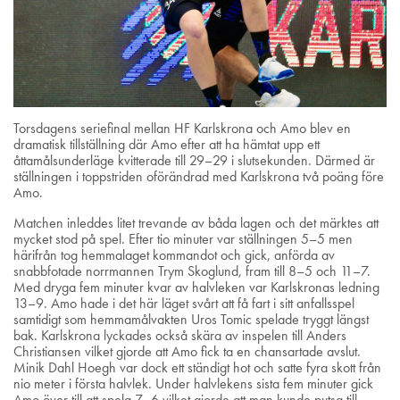
Torsdagens seriefinal mellan HF Karlskrona och Amo blev en
dramatisk tillställning där Amo efter att ha hämtat upp ett
åttamålsunderläge kvitterade till 29–29 i slutsekunden. Därmed är
ställningen i toppstriden oförändrad med Karlskrona två poäng före
Amo.
Matchen inleddes litet trevande av båda lagen och det märktes att
mycket stod på spel. Efter tio minuter var ställningen 5–5 men
härifrån tog hemmalaget kommandot och gick, anförda av
snabbfotade norrmannen Trym Skoglund, fram till 8–5 och 11–7.
Med dryga fem minuter kvar av halvleken var Karlskronas ledning
13–9. Amo hade i det här läget svårt att få fart i sitt anfallsspel
samtidigt som hemmamålvakten Uros Tomic spelade tryggt längst
bak. Karlskrona lyckades också skära av inspelen till Anders
Christiansen vilket gjorde att Amo fick ta en chansartade avslut.
Minik Dahl Hoegh var dock ett ständigt hot och satte fyra skott från
nio meter i första halvlek. Under halvlekens sista fem minuter gick
Amo över till att spela 7–6 vilket gjorde att man kunde putsa till