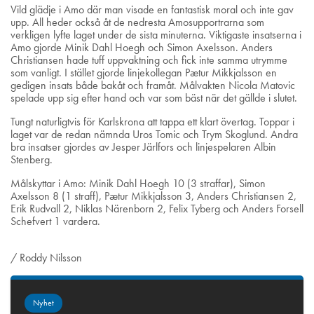
Vild glädje i Amo där man visade en fantastisk moral och inte gav
upp. All heder också åt de nedresta Amosupportrarna som
verkligen lyfte laget under de sista minuterna. Viktigaste insatserna i
Amo gjorde Minik Dahl Hoegh och Simon Axelsson. Anders
Christiansen hade tuff uppvaktning och fick inte samma utrymme
som vanligt. I stället gjorde linjekollegan Pætur Mikkjalsson en
gedigen insats både bakåt och framåt. Målvakten Nicola Matovic
spelade upp sig efter hand och var som bäst när det gällde i slutet.
Tungt naturligtvis för Karlskrona att tappa ett klart övertag. Toppar i
laget var de redan nämnda Uros Tomic och Trym Skoglund. Andra
bra insatser gjordes av Jesper Järlfors och linjespelaren Albin
Stenberg.
Målskyttar i Amo: Minik Dahl Hoegh 10 (3 straffar), Simon
Axelsson 8 (1 straff), Pætur Mikkjalsson 3, Anders Christiansen 2,
Erik Rudvall 2, Niklas Närenborn 2, Felix Tyberg och Anders Forsell
Schefvert 1 vardera.
/ Roddy Nilsson
Nyhet