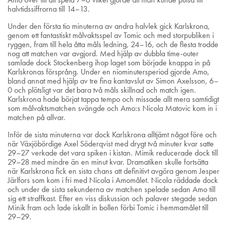
halvtidssiffrorna till 14–13.
Under den första tio minuterna av andra halvlek gick Karlskrona,
genom ett fantastiskt målvaktsspel av Tomic och med storpubliken i
ryggen, fram till hela åtta måls ledning, 24–16, och de flesta trodde
nog att matchen var avgjord. Med hjälp av dubbla time-outer
samlade dock Stockenberg ihop laget som började knappa in på
Karlskronas försprång. Under en niominutersperiod gjorde Amo,
bland annat med hjälp av tre fina kantavslut av Simon Axelsson, 6–
0 och plötsligt var det bara två måls skillnad och match igen.
Karlskrona hade börjat tappa tempo och missade allt mera samtidigt
som målvaktsmatchen svängde och Amo:s Nicola Matovic kom in i
matchen på allvar.
Inför de sista minuterna var dock Karlskrona alltjämt något före och
när Växjöbördige Axel Söderqvist med drygt två minuter kvar satte
29–27 verkade det vara spiken i kistan. Mimik reducerade dock till
29–28 med mindre än en minut kvar. Dramatiken skulle fortsätta
när Karlskrona fick en sista chans att definitivt avgöra genom Jesper
Järlfors som kom i fri med Nicola i Amomålet. Nicola räddade dock
och under de sista sekunderna av matchen spelade sedan Amo till
sig ett straffkast. Efter en viss diskussion och palaver stegade sedan
Minik fram och lade iskallt in bollen förbi Tomic i hemmamålet till
29–29.