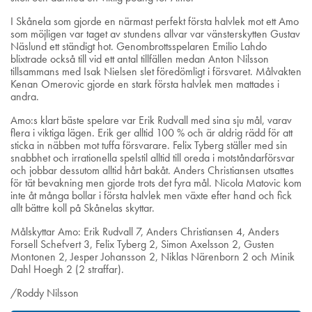
I Skånela som gjorde en närmast perfekt första halvlek mot ett Amo
som möjligen var taget av stundens allvar var vänsterskytten Gustav
Näslund ett ständigt hot. Genombrottsspelaren Emilio Lahdo
blixtrade också till vid ett antal tillfällen medan Anton Nilsson
tillsammans med Isak Nielsen slet föredömligt i försvaret. Målvakten
Kenan Omerovic gjorde en stark första halvlek men mattades i
andra.
Amo:s klart bäste spelare var Erik Rudvall med sina sju mål, varav
flera i viktiga lägen. Erik ger alltid 100 % och är aldrig rädd för att
sticka in näbben mot tuffa försvarare. Felix Tyberg ställer med sin
snabbhet och irrationella spelstil alltid till oreda i motståndarförsvar
och jobbar dessutom alltid hårt bakåt. Anders Christiansen utsattes
för tät bevakning men gjorde trots det fyra mål. Nicola Matovic kom
inte åt många bollar i första halvlek men växte efter hand och fick
allt bättre koll på Skånelas skyttar.
Målskyttar Amo: Erik Rudvall 7, Anders Christiansen 4, Anders
Forsell Schefvert 3, Felix Tyberg 2, Simon Axelsson 2, Gusten
Montonen 2, Jesper Johansson 2, Niklas Närenborn 2 och Minik
Dahl Hoegh 2 (2 straffar).
/Roddy Nilsson