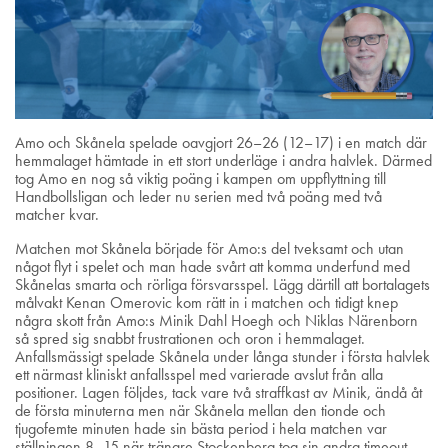
Amo och Skånela spelade oavgjort 26–26 (12–17) i en match där
hemmalaget hämtade in ett stort underläge i andra halvlek. Därmed
tog Amo en nog så viktig poäng i kampen om uppflyttning till
Handbollsligan och leder nu serien med två poäng med två
matcher kvar.
Matchen mot Skånela började för Amo:s del tveksamt och utan
något flyt i spelet och man hade svårt att komma underfund med
Skånelas smarta och rörliga försvarsspel. Lägg därtill att bortalagets
målvakt Kenan Omerovic kom rätt in i matchen och tidigt knep
några skott från Amo:s Minik Dahl Hoegh och Niklas Närenborn
så spred sig snabbt frustrationen och oron i hemmalaget.
Anfallsmässigt spelade Skånela under långa stunder i första halvlek
ett närmast kliniskt anfallsspel med varierade avslut från alla
positioner. Lagen följdes, tack vare två straffkast av Minik, ändå åt
de första minuterna men när Skånela mellan den tionde och
tjugofemte minuten hade sin bästa period i hela matchen var
ställningen 8–15 när tränare Stockenberg tog sin andra timeout.