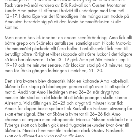
Tack vare två mål vardera av Erik Rudvall och Gusten Montonen
kunde Amo putsa till sifforna i halvtid till underläge med fem mål
12–17. I detta läge var det förmodligen inte många som trodde på
Amo utan beredde sig på att den första hemmaförlusten skulle
komma.
Men andra halvlek innebar en enorm scenförändring. Amo fick allt
bättre grepp om Skånelas anfallsspel samtidigt som Nicola Matovic
i hemmamålet plockade allt flera bollar. I anfallsspelet fick man till
betydligt bättre rörlighet vilket skapade allt större luckor i det tidigare
så täta bortaförsvaret. Från 13–19 gick Amo på åtta minuter upp till
19–19 och tre minuter senare, när klockan stod på 43 minuter, tog
man för första gången ledningen i matchen, 21–20.
Den sista kvarten blev dramatisk inför en kokande Amo kabelhall.
Skånela fick stopp på blödningen genom att gå över till att spela 7
mot 6. Ändå var Amo i ledningen med 26–24 när drygt fyra
minuter återstod och det lutade åt att båda poängen skulle stanna i
Alstermo. Vid ställningen 26–25 och drygt två minuter kvar fick
Amo:s för dagen bäste spelare Erik Rudvall en tveksam utvisning för
skott efter signal. Efter att Skånela kvitterat till 26–26 fick Amo
chansen att avgöra men inhoppande Marcus Nilsson räddade Felix
Tybergs skott och bollen gick med tjugotalet sekunder kvar över till
Skånela. Nicola i hemmamålet räddade dock Gustav Näslunds
skott och därmed en viktig poäng för Amo.