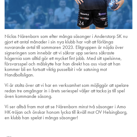
Niclas Närenborn som efter många säsonger i Anderstorp SK nu
gjort ett antal månader i sin nya klubb har valt att förlänga
nuvarande avtal till sommaren 2023. Elitgruppen är nöjda över
signeringen som innebär att vi säkrar upp seriens säkraste
högernia som alltid gör ett mycket fint jobb. Med sitt spelsinne,
försvarsspel och målskytte har han direkt hos oss visat att han
kommer bli en fortsatt viktig pusselbit i vår satsning mot
Handbollsligan.
Vi är stolta över att vi har en verksamhet som möjliggör att spelare
redan tre omgångar in i årets seriespel väljer att tacka ja till spel
även kommande säsong.
Vi ser alltså fram mot att se Närenborn minst två säsonger i Amo
HK-tröjan och önskar honom lycka till ikväll mot OV Helsingborg,
en klubb han spelat i många säsonger!