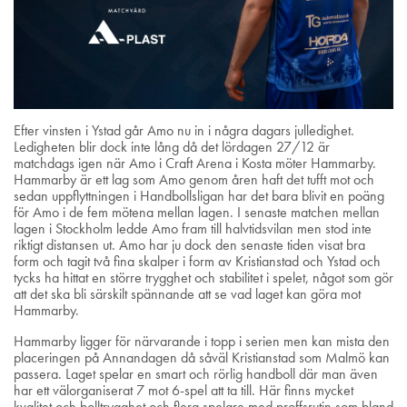
Efter vinsten i Ystad går Amo nu in i några dagars julledighet.
Ledigheten blir dock inte lång då det lördagen 27/12 är
matchdags igen när Amo i Craft Arena i Kosta möter Hammarby.
Hammarby är ett lag som Amo genom åren haft det tufft mot och
sedan uppflyttningen i Handbollsligan har det bara blivit en poäng
för Amo i de fem mötena mellan lagen. I senaste matchen mellan
lagen i Stockholm ledde Amo fram till halvtidsvilan men stod inte
riktigt distansen ut. Amo har ju dock den senaste tiden visat bra
form och tagit två fina skalper i form av Kristianstad och Ystad och
tycks ha hittat en större trygghet och stabilitet i spelet, något som gör
att det ska bli särskilt spännande att se vad laget kan göra mot
Hammarby.
Hammarby ligger för närvarande i topp i serien men kan mista den
placeringen på Annandagen då såväl Kristianstad som Malmö kan
passera. Laget spelar en smart och rörlig handboll där man även
har ett välorganiserat 7 mot 6-spel att ta till. Här finns mycket
kvalitet och bolltrygghet och flera spelare med proffsrutin som bland