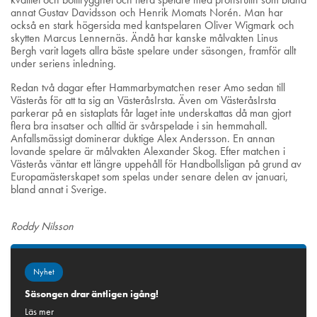
annat Gustav Davidsson och Henrik Momats Norén. Man har
också en stark högersida med kantspelaren Oliver Wigmark och
skytten Marcus Lennernäs. Ändå har kanske målvakten Linus
Bergh varit lagets allra bäste spelare under säsongen, framför allt
under seriens inledning.
Redan två dagar efter Hammarbymatchen reser Amo sedan till
Västerås för att ta sig an VästeråsIrsta. Även om VästeråsIrsta
parkerar på en sistaplats får laget inte underskattas då man gjort
flera bra insatser och alltid är svårspelade i sin hemmahall.
Anfallsmässigt dominerar duktige Alex Andersson. En annan
lovande spelare är målvakten Alexander Skog. Efter matchen i
Västerås väntar ett längre uppehåll för Handbollsligan på grund av
Europamästerskapet som spelas under senare delen av januari,
bland annat i Sverige.
Roddy Nilsson
Nyhet
Säsongen drar äntligen igång!
Läs mer