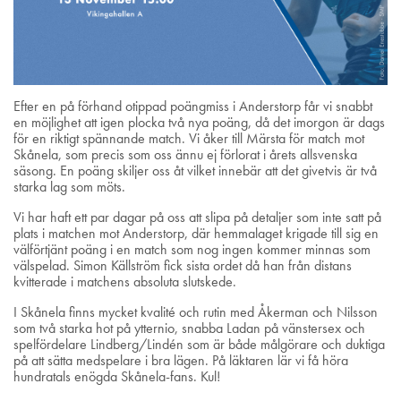
Efter en på förhand otippad poängmiss i Anderstorp får vi snabbt
en möjlighet att igen plocka två nya poäng, då det imorgon är dags
för en riktigt spännande match. Vi åker till Märsta för match mot
Skånela, som precis som oss ännu ej förlorat i årets allsvenska
säsong. En poäng skiljer oss åt vilket innebär att det givetvis är två
starka lag som möts.
Vi har haft ett par dagar på oss att slipa på detaljer som inte satt på
plats i matchen mot Anderstorp, där hemmalaget krigade till sig en
välförtjänt poäng i en match som nog ingen kommer minnas som
välspelad. Simon Källström fick sista ordet då han från distans
kvitterade i matchens absoluta slutskede.
I Skånela finns mycket kvalité och rutin med Åkerman och Nilsson
som två starka hot på ytternio, snabba Ladan på vänstersex och
spelfördelare Lindberg/Lindén som är både målgörare och duktiga
på att sätta medspelare i bra lägen. På läktaren lär vi få höra
hundratals enögda Skånela-fans. Kul!