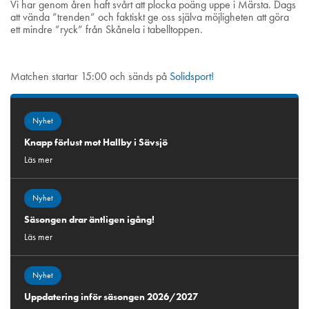
Vi har genom åren haft svårt att plocka poäng uppe i Märsta. Dags
att vända ”trenden” och faktiskt ge oss själva möjligheten att göra
ett mindre ”ryck” från Skånela i tabelltoppen.
Matchen startar 15:00 och sänds på
Solidsport!
Nyhet
Knapp förlust mot Hallby i Sävsjö
Läs mer
Nyhet
Säsongen drar äntligen igång!
Läs mer
Nyhet
Uppdatering inför säsongen 2026/2027